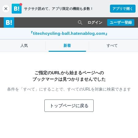
サクサク読めて、
アプリ限定の機能も多数！
アプリで開く
c
l
o
ログイン
ユーザー登録
s
e
『titechcycling-ball.hatenablog.com』
人気
新着
すべて
ご指定のURLから始まるページへの
ブックマークは見つかりませんでした
条件を「すべて」にすることで、
すべてのURLを対象に検索できます
トップページに戻る