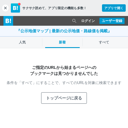
サクサク読めて、
アプリ限定の機能も多数！
アプリで開く
c
l
o
ログイン
ユーザー登録
s
e
『公示地価マップ | 最新の公示地価・路線価を掲載』
人気
新着
すべて
ご指定のURLから始まるページへの
ブックマークは見つかりませんでした
条件を「すべて」にすることで、
すべてのURLを対象に検索できます
トップページに戻る