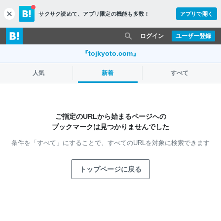
サクサク読めて、
アプリ限定の機能も多数！
アプリで開く
c
l
o
ログイン
ユーザー登録
s
e
『tojkyoto.com』
人気
新着
すべて
ご指定のURLから始まるページへの
ブックマークは見つかりませんでした
条件を「すべて」にすることで、
すべてのURLを対象に検索できます
トップページに戻る