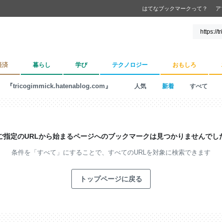
はてなブックマークって？
ア
経済
暮らし
学び
テクノロジー
おもしろ
『tricogimmick.hatenablog.com』
人気
新着
すべて
ご指定のURLから始まるページへの
ブックマークは見つかりませんでし
条件を「すべて」にすることで、
すべてのURLを対象に検索できます
トップページに戻る