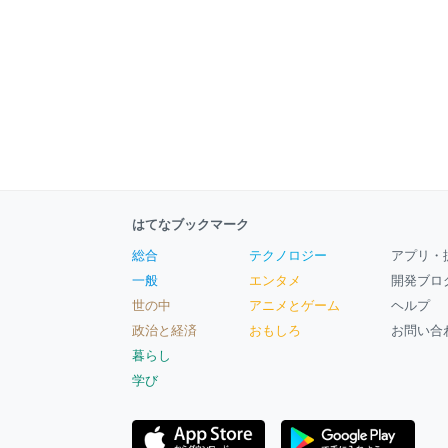
はてなブックマーク
総合
テクノロジー
アプリ・
一般
エンタメ
開発ブロ
世の中
アニメとゲーム
ヘルプ
政治と経済
おもしろ
お問い合
暮らし
学び