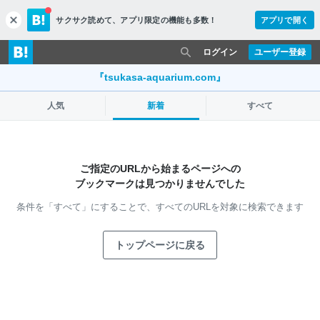
サクサク読めて、
アプリ限定の機能も多数！
アプリで開く
c
l
o
ログイン
ユーザー登録
s
e
『tsukasa-aquarium.com』
人気
新着
すべて
ご指定のURLから始まるページへの
ブックマークは見つかりませんでした
条件を「すべて」にすることで、
すべてのURLを対象に検索できます
トップページに戻る