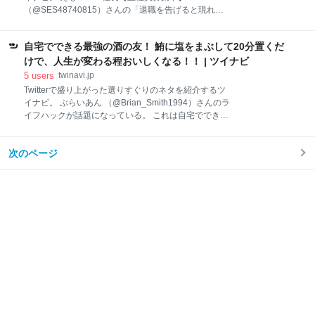
に最初に持ち込まれたのは、フランスで絶滅寸前だっ
（@SES48740815）さんの「退職を告げると現れる
た1903年。フランスの農家が諦めた栽培を、日本の農
人たち」が話題になっています。 退職を告げると現れ
家が研究を重ね、大切に育て上げて生産を安定させま
る人たち ・今まで飲んだことなかったのに「会社は関
した。 日本でしか作ってないなんて……。ちなみにそ
自宅でできる最強の酒の友！ 鮪に塩をまぶして20分置くだ
係ないけど個人的に飲みたい」と言ってくれる会社の
のうちの77％が山形県で栽培されてします。もはや
指示で動いている先輩 ・「お前は他の会社じゃ通用し
けで、人生が変わる程おいしくなる！！ | ツイナビ
「ラ・ヤマガタ
ない」と教えてくれる、その会社にしか居たことない
5
users
twinavi.jp
上司 ・「お前の為を思って」と引き留めてくれる、会
Twitterで盛り上がった選りすぐりのネタを紹介するツ
社思いの上司 — えも＠SES社長【正社員募集中】
イナビ。 ぶらいあん （@Brian_Smith1994）さんのラ
(@SES48740815) December 22, 2020 1度でも退職を
イフハックが話題になっている。 これは自宅でできる
告げたことのある人なら「わーかーるー！」って言い
最強の酒の友だと思っているのでヒョロワーは全員試
たくなるこのツイートｗ 共感のコメントが殺到した！
して欲しいのですが、サクで買った鮪に塩をまぶして
何度も転職経験がありますが、ほんと、そういうのあ
次のページ
20分ほど置いて、塩を洗い落とした後に指の太さくら
りました。😅 逆に良い会社は特に余計なこと言わない
いの厚みに切ってワサビつけて食べると人生が変わる
です。😇 —
pic.twitter.com/vYfTD25FrI — ぶらいあん
(@Brian_Smith1994) June 5, 2020
https://t.co/B9D8cY6Aka 参考文献です — ぶらいあん
(@Brian_Smith1994) June 6, 2020 醤油がなくてもい
けるお味！ 醤油は要らないですか？ — しゅうぽん
(@ShuPooon) June 5, 2020 塩が効いてるので醤油は
要らないです！