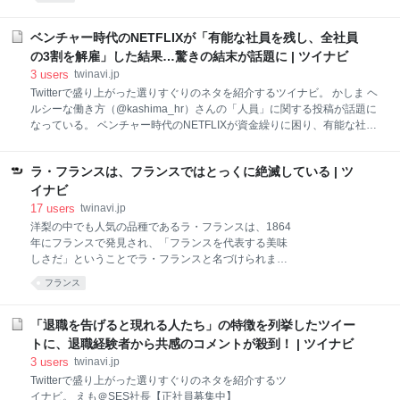
は反映されない場合もあります） 日本で「宇宙開発や
的な登山用のリュックは実用性も考えて丈夫につくら
ってます」と言うと未だに「夢があっていいね」と言
れています。 このピッケルホルダー、私のまわりの愛
われますが、ヤバい認識だなと。 宇宙市場は37兆円規
ベンチャー時代のNETFLIXが「有能な社員を残し、全社員
好家の間では見た目のままブタ鼻と呼ぶ人も多いです
模で20年後には100兆円を超える超成長市場。 日本の
の3割を解雇」した結果…驚きの結末が話題に | ツイナビ
よ。
お家芸のものづくりやITでも後塵を拝しつつある今。
3
users
twinavi.jp
宇宙は日本の未来のためにも重要な全力で育てるべき
Twitterで盛り上がった選りすぐりのネタを紹介するツイナビ。 かしま ヘ
産業だと思います。 — Yoshitaka Yanagida?柳田 佳孝
ルシーな働き方（@kashima_hr）さんの「人員」に関する投稿が話題に
(@yoshi_yanagida) January 11, 2021 そうなんだ……
なっている。 ベンチャー時代のNETFLIXが資金繰りに困り、有能な社員
知らなかったよ。 私もだけど、宇宙開発って言われて
のみを残して全社員の3割を解雇したところ、急な人手不足で業務が回
も、具体的に何をしてるのかイメージできないのかも
らないどころか「誰かのミスをフォローする仕事」がなくなり、仕事の
ね。 どことなく
ラ・フランスは、フランスではとっくに絶滅している | ツ
質とスピードが大幅に上がったらしい。やはり「愚鈍な味方は有能な敵
より恐ろしい」は真理だと思う。 — かしま┃ヘルシーな働き方
イナビ
(@kashima_hr) January 10, 2021 なんと……。 この投稿には、共感の
17
users
twinavi.jp
声が寄せられた。 これって本当だよなぁ‥ヒューマンエラーがない事と
洋梨の中でも人気の品種であるラ・フランスは、1864
自分の仕事に集中出来る環境と自己解決能力が高いってだけで労働環境
年にフランスで発見され、「フランスを代表する美味
最高だよな‥ https://t.co/5M7qCrP77Z — たかっち/Arianator
しさだ」ということでラ・フランスと名づけられまし
た。しかしこのラ・フランス、本場フランスでは、と
フランス
っくの昔に絶滅しているってご存知でしたか？ ■現
在、ラ・フランスを栽培しているのは日本だけ ラ・フ
ランスがフランスで絶滅したのは1900年代初頭。他の
「退職を告げると現れる人たち」の特徴を列挙したツイー
品種に比べ、栽培期間が長いラ・フランスは病気にか
トに、退職経験者から共感のコメントが殺到！ | ツイナビ
かりやすく割に合わないので、フランスでは栽培を諦
3
users
twinavi.jp
め絶滅してしまったということです。 現在ラ・フラン
Twitterで盛り上がった選りすぐりのネタを紹介するツ
スを栽培しているのは、世界の中でも日本だけ。日本
イナビ。 えも＠SES社長【正社員募集中】