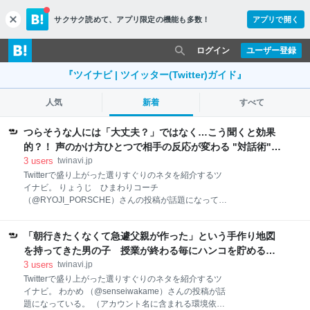
サクサク読めて、
アプリ限定の機能も多数！
アプリで開く
c
l
o
ログイン
ユーザー登録
s
e
『ツイナビ | ツイッター(Twitter)ガイド』
人気
新着
すべて
つらそうな人には「大丈夫？」ではなく…こう聞くと効果
的？！ 声のかけ方ひとつで相手の反応が変わる "対話術"
が話題に | ツイナビ
3
users
twinavi.jp
Twitterで盛り上がった選りすぐりのネタを紹介するツ
イナビ。 りょうじ ひまわりコーチ
（@RYOJI_PORSCHE）さんの投稿が話題になってい
る。 （アカウント名に含まれる環境依存文字・絵文字
は反映されない場合もあります） つらそうな人には
「朝行きたくなくて急遽父親が作った」という手作り地図
「大丈夫？」ではなく「しんどい？」って聞いてみて
ね。「大丈夫？」って聞かれると「大丈夫だよ」って
を持ってきた男の子 授業が終わる毎にハンコを貯めると
言ってしまいがち。でも「しんどい？」って聞けば、
ゴールには…？ | ツイナビ
3
users
twinavi.jp
「ちょっとしんどい」って言いやすい。マジメな人ほ
Twitterで盛り上がった選りすぐりのネタを紹介するツ
ど、SOSを出すのに勇気が必要。声のかけ方ひとつで
イナビ。 わかめ （@senseiwakame）さんの投稿が話
救える人もいるからね。 — りょうじ?ひまわりコーチ
題になっている。 （アカウント名に含まれる環境依存