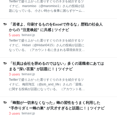
Twitterで盛り上がった選りすぐりのネタを紹介するツ
るほどなぁ。これってもしかして……。 弊社ですね
イナビ。 maromiso （@maromiso1）さんの投稿が話
（憂いてる平社員） — 緋嶺 (@wasser888) May 18,
題になっている。 小さい時から食事に困らずゲームや
2021 まさに、うちの会社じゃないか? —
おもちゃも買ってもらい塾に通い大学に通いその学歴
jon@tetsudouclub (@jontetudouclub) May 17, 2021
を使い就職し…といった人達が、自分の人生はとくに
「自分の会社だ」と気づく人が続出！ 「な
「若者よ、印刷するものをExcelで作るな」歴戦の社会人
恵まれてる訳ではないごく普通の人生、と言い切って
しまう。これが日本社会の怖ろしい部分だと思いま
からの "注意喚起" に共感 | ツイナビ
す。 — maromiso (@maromiso1) 09:00 AM - 01 Jan
5
users
twinavi.jp
1970 たしかに全然普通なことじゃないよね。 これに
Twitterで盛り上がった選りすぐりのネタを紹介するツ
は、多くの声が寄せられた。 全くその通りですね。 昔
イナビ。 Hidari（@Hidari0415）さんの投稿が話題に
は、金銭的理由で大学に行けない子が沢山いました。
なっている。 （アカウント名に含まれる環境依存文
だから一流企業で高校卒の人達が多数いてその中には
字・絵文字は反映されない場合もあります） いいか、
役員になるほど出世する人達もいました。 ほんの少し
若者よ。エクセルは印刷するまで信じるなとか言われ
前も就職難の時は大変な苦労をしてましたから。 普通
「社員は会社を辞めるのではない」多くの退職者にあては
てるけど、そもそも印刷するものをExcelで作るな。
の人生がどれだけ有難いことか。 — ともしび
「印刷するまで信じるな」じゃない。「印刷するな」
まる "深い言葉" が話題に！ | ツイナビ
だ。 — Hidari (@Hidari0415) 09:00 AM - 01 Jan 1970
3
users
twinavi.jp
ん～～言えてるかも。 Excelは印刷しても「ん？なん
Twitterで盛り上がった選りすぐりのネタを紹介するツ
でこうなった？」ってなる。（笑） とは言っても、
イナビ。 梅田翔五 （@job_and_life）さんの「退職」
Excelを使わざるを得ない状況の人もいるよね……。
に関する投稿が話題になっている。 （アカウント名に
新社会人のみんな、何回も印刷しなおしてるんじゃな
含まれる環境依存文字・絵文字は反映されない場合も
いかな？ 難しい問題だけど、良い方法が見つかると良
あります） 『社員は会社を辞めるのではない。上司の
いね！！
「蜂類が一切来なくなった」蜂の習性をうまく利用した
もとを離れるのだ。』 この言葉はくらったなぁ。 ずっ
と覚えておきたい。 — 梅田翔五 (@job_and_life)
"手作りダミー蜂の巣" が天才すぎると話題に！ | ツイナビ
09:00 AM - 01 Jan 1970 たしかに言えてる……。 人間
3
users
twinavi.jp