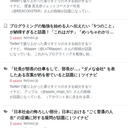
Twitterで盛り上がった選りすぐりのネタを紹介するツ
2021 ものを見ているようで見ていない。 見るという
イナビ。 渡邉 直太@ジェットコースター社長
事について気付かされたお話でした。 それ以来、こん
（@REXCOASTER）さんの投稿が話題になってい
なおんなじに見える菱の実のひとつひとつにもちゃん
る。 仕事って「0を1にする人」「1を10にする人」
と違いがある事に気付くようになりました。 つい名
「10を10に保つ人」の3パターンの役割があって「0を
前、概念で括って見てしまうけど、じっくりと見る事
プログラミングの勉強を始める人へ伝えたい「5つのこと」
1」と「1を10」の人しか評価されないから職場で自信
を心掛けたいと思っています。 pic.twitter.com
を失くす人が出てくるのですけど、「10を10」の人が
が納得すぎると話題！「これはガチ」「めっちゃわかりま
居ないと仕事は回らないんですよ。 — 渡邉 直太@ジ
す笑」 | ツイナビ
3
users
twinavi.jp
ェットコースター社長 (@REXCOASTER) July 29,
Twitterで盛り上がった選りすぐりのネタを紹介するツ
2021 「10を10」の人って目立たないけど会社として
イナビ。 Mapper（@Lv7Mapper）さんの投稿が話題
は重要だよね。 これには共感の声が寄せられた。 当た
になっている。 これからプログラミングを勉強し始め
り前のことを当たり前にできることが大事なんだ、と
る人に言いたい事 ・イキってMac買うな ・良いキーボ
話しても周囲になかなか理解してくれる方がいないの
ード買え ・最初からいきなりPython Java C(++) Rails
ですが、このような例え方を加えるとわかりやすいで
「社長が部長の仕事をして、部長が…」"ダメな会社" を表
はやるな ・SNSのプログラミング ECサイト運営の方
すね。 — 木林森（aka.煌すばら） (@sekiyakeibu
法教えます！師匠紹介します！月収◯桁！とかの詐欺
したある言葉が的を射ていると話題に | ツイナビ
に騙されるな ・男は女装しよう — Mapper
4
users
twinavi.jp
(@Lv7Mapper) May 7, 2021 男は女装……？！ 最後の
Twitterで盛り上がった選りすぐりのネタを紹介するツ
は謎（笑） めっちゃ分かります笑笑 — Rÿëにゃん🐈
イナビ。 アップル （@apple_ringo_lcl）さんの投稿
(@ryenyan_) May 8, 2021 最後草 — とうふ
が話題になっている。 （アカウント名に含まれる環境
(@toufu14271) May 7, 2021 いきなりC++やって躓い
依存文字・絵文字は反映されない場合もあります）
た(今はC#やってる) — 【ひらあく】ヾ( ﾟ⊿ﾟ)ﾎﾟｲｯ
「ダメな会社は、社長が部長の仕事をし、部長が課長
.iso@よ
「日本社会の怖ろしい部分」日本における "ごく普通の人
の仕事をし、課長が係長の仕事をし、係長が平社員の
仕事をしている。では平社員はと言えば、ただ会社の
生" の定義に対する疑問が話題に | ツイナビ
将来を憂いている」っていう言葉、的を得ていると思
3
users
twinavi.jp
う。 — アップル (@apple_ringo_lcl) May 17, 2021 な