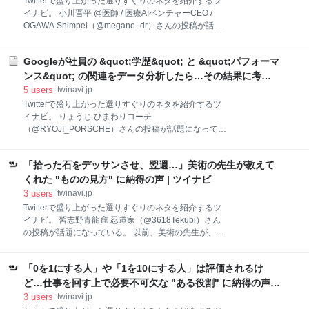
Twitterで盛り上がった選りすぐりのネタを紹介するツ
転職デビル (@AnzaiKyo1) 09:00 AM - 01 Jan 1970 社
イナビ。 小川晋平 @医師 / 医療AIベンチャーCEO /
員の平均年齢が45歳を超える職場だと、これらの用語
OGAWA Shimpei（@megane_dr）さんの投稿が話題
が毎日飛び交っているイメージです。 — 安斎 響市 @
になっている。 （アカウント名に含まれる環境依存文
転職デビル (@AnzaiKyo1) March 30, 2022 謎の
字・絵文字は反映されない場合もあります） !!名前の
Googleが社員の &quot;学歴&quot; と &quot;パフォーマ
英語表記のルールが変わってたこと知らなかった。 小
川晋平（オガワシンペイ）は Shimpei Ogawa ではな
ンス&quot; の関連をデータ分析したら…その結果に考え
くて OGAWA Shimpei だそうです。 令和２年１月１日
させられる | ツイナビ
5
users
twinavi.jp
の「公用文等における日本人の姓名のローマ字表記に
Twitterで盛り上がった選りすぐりのネタを紹介するツ
ついて」に明記されてる。 ・姓-名 の順にすること ・
イナビ。 りょうじ ひまわりコーチ
姓を全て大文字にすること — 小川晋平 @医師 / 医療AI
（@RYOJI_PORSCHE）さんの投稿が話題になってい
ベンチャーCEO (@megane_dr) 09:00 AM - 01 Jan
る。 （アカウント名に含まれる環境依存文字・絵文字
1970 !!たくさんのリツイートやコメントありがとうご
は反映されない場合もあります） Googleが社員の学
ざいます。 文字数の関係で省略してしまい
「拾った石をデッサンさせ、翌週…」美術の先生が教えて
歴とパフォーマンスの関連をデータ分析したところ、
「出身大学」はまったく関係なく「人生でどれだけ苦
くれた "ものの見方" に納得の声 | ツイナビ
労をしたか？」が相関していたそうです。たとえ、そ
3
users
twinavi.jp
の時は結果につながらなくても、”困難に立ち向かった
Twitterで盛り上がった選りすぐりのネタを紹介するツ
経験”は、きっと未来の自分を助けてくれる”大切な資
イナビ。 習志野青龍窟 忍道家（@3618Tekubi）さん
産”になるってことだね。 — りょうじ?ひまわりコーチ
の投稿が話題になっている。 以前、美術の先生が、も
(@RYOJI_PORSCHE) 09:00 AM - 01 Jan 1970 面白い
のの見方について話してくれた。 クラスの子供達に石
ね！ 困難に立ち向かった経験はパフォーマンスに関係
を拾わせて、それをモチーフにデッサンをさせ、授業
してくるんだね！ 困難は、大きな資産！いい言葉です
「0を1にする人」や「1を10にする人」は評価されるけ
終了時に回収して一つの袋にまとめた。 翌週、その袋
ね。失敗の経験もプラスして自分軸ベースで今日もや
を開けて、前回自分が描いた石を見つけさせたら、誰
ど…仕事を回す上で必要不可欠な "ある役割" に納得の声 |
ったります?
も間違える事なくその時の石を覚えていたそうだ。↓
ツイナビ
3
users
twinavi.jp
— 習志野青龍窟 忍道家 (@3618Tekubi) September 3,