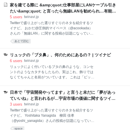
宝」「経験は資産」「やりたい事はやるべき」「子供
かかるしLANコンセントつけちゃうと規格変わったと
家を建てる際に &amp;quot;仕事部屋にLANケーブル引き
は百薬の長」「夢中は最強」「機嫌は自分で取るも
きに大変なのでと、大量のCD管
の」「恩は回すもの」「一生勉強続けるべき」「趣味
たい&amp;quot; と言ったら無線LANを勧められ…有能な
で人生は輝く」「苦労と挑戦は買ってでもするべき」
ツイ民の知恵がここに集結 | ツイナビ
5
users
twinavi.jp
「40代は楽しい」「40代からでも全く遅くない」 —
Twitterで盛り上がった選りすぐりのネタを紹介するツ
いれぶん (@eleven_s_s) February 8, 2021 前向きな気
イナビ。 おかだ@圧倒的マイペース（@acookada）
持ちになれる投稿！！ これには、元気をもらったとい
さんの「無線LAN」に関する投稿が話題になってい
う人が多く寄せられた。 30歳になったばかりですが
る。 家を建てる打ち合わせで 「仕事部屋にLANケーブ
あとで読む
30歳の誕生日迎えた時あーあ20代終わっちゃった?も
ル引きたいんですよね」 って言ったら 「あのですね、
う若くない? って思ってましたがこのツイートで勇気
今は無線LANと言ってですね、配線しなくてもパソコ
をもらいました^ ^まだ30歳！いろいろ挑戦します? —
ンがインターネットに繋がるんですよ！おくさん！」
リュックの「ブタ鼻」、何のためにあるの？ | ツイナビ
て言われてこんな顔🐱になった。 — おかだ@圧倒的
6
users
twinavi.jp
マイペース (@acookada) February 1, 2021 有線が！
リュックによく付いているブタの鼻のような、コンセ
欲しいんですよ！ — おかだ@圧倒的マイペース
ントのようなカタチをしたもの。実はこれ、飾りでは
(@acookada) February 1, 2021 有線の存在を知らない
なくてちゃんと名前がついています。 これは「ピッケ
と思われたのねww これには、CD菅の設置を勧める声
ルホルダー」と呼ばれているもので、穴にヒモを通し
が多く寄せられた。 という話をしたら、既設だとお金
て、ピッケル（ツルハシのようなもの）を括りつける
かかるしLANコンセントつけちゃうと規格変わったと
日本で「宇宙開発やってます」と言うと未だに「夢があっ
ために付いています。登山用の本格的なリュックの底
きに大変なのでと、大量のCD
にはヒモが付いており、底のヒモとピッケルホルダー
ていいね」と言われるが…宇宙市場の価値に関するツイー
で登山道具を固定して使うというわけです。 雪山を登
トが話題に | ツイナビ
3
users
twinavi.jp
るときには必須アイテムといえますが、街中で見かけ
Twitterで盛り上がった選りすぐりのネタを紹介するツ
るカジュアルなリュックに付いているピッケルホルダ
イナビ。 Yoshitaka Yanagida 柳田 佳孝
ーは実際に使うには強度が足りず、デザインで付いて
（@yoshi_yanagida）さんの投稿が話題になってい
いるものが多いです。有名なアウトドア系のブランド
る。 （アカウント名に含まれる環境依存文字・絵文字
space
のものにはだいたい付いていますね。もちろん、本格