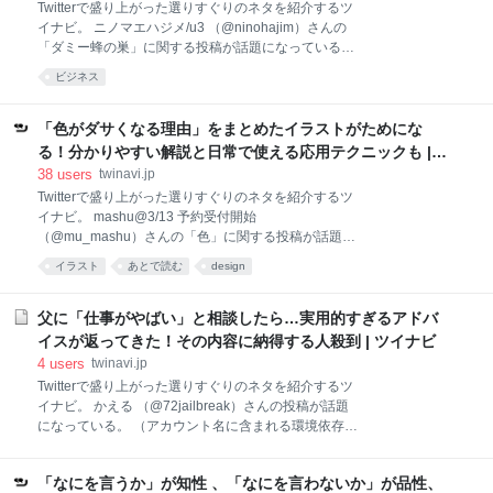
関係は大事だからね。 普通の下級社員にとって、会社
Twitterで盛り上がった選りすぐりのネタを紹介するツ
=上司ですね。 — Ikkimura (@ikkimura) April 11, 2021
イナビ。 ニノマエハジメ/u3 （@ninohajim）さんの
ん、深い… — 会長 (@reiwa_kaichoo) April 10, 2021
「ダミー蜂の巣」に関する投稿が話題になっている。
今月退職ですが とても刺さりました ありがとうござい
（アカウント名に含まれる環境依存文字・絵文字は反
ビジネス
ます — 橘 怜(タチバナ レイ) (@REITATIba_
映されない場合もあります） まじ効果あるな 蜂類一切
来なくなったわ 俺の手作りダミー蜂の巣やるやん
pic.twitter.com/ZcAHSgeJAb — ニノマエハジメ/u3
「色がダサくなる理由」をまとめたイラストがためにな
(@ninohajim) April 6, 2021 なんかスズメバチが『あ、
る！分かりやすい解説と日常で使える応用テクニックも |
先住おるわ』と誤認してこなくなると聞いてやってみ
ツイナビ
38
users
twinavi.jp
ました！ ほかのジガバチとかミツバチも来なくなりま
Twitterで盛り上がった選りすぐりのネタを紹介するツ
した！ — ニノマエハジメ/u3 (@ninohajim) April 6,
イナビ。 mashu@3/13 予約受付開始
2021 えぇ～！！ これで蜂が来なくなるの！？ 素晴ら
（@mu_mashu）さんの「色」に関する投稿が話題に
しいアイデアですね。? — Old lens Club
なっている。 （アカウント名に含まれる環境依存文
(@Studio_Manjiro) A
イラスト
あとで読む
design
字・絵文字は反映されない場合もあります） 「 色がダ
サくなる理由 」 pic.twitter.com/2XAHGlWRVE —
mashu (@mu_mashu) March 7, 2021 さらに応用編
父に「仕事がやばい」と相談したら…実用的すぎるアドバ
pic.twitter.com/pirKULviMQ — mashu (@mu_mashu)
イスが返ってきた！その内容に納得する人殺到 | ツイナビ
March 7, 2021 なるほど～！ これはとても勉強になる
4
users
twinavi.jp
ね！ 参考になります、、、…φ(．．) — そら空
Twitterで盛り上がった選りすぐりのネタを紹介するツ
(@SORASORAgcdv) March 7, 2021
イナビ。 かえる （@72jailbreak）さんの投稿が話題
になっている。 （アカウント名に含まれる環境依存文
字・絵文字は反映されない場合もあります） 父に「仕
事やばみすぎてやばみンゴｗｗｗ」て相談したら「①
「なにを言うか」が知性 、「なにを言わないか」が品性、
完了した仕事をすぐに上司に投げ返さずしばらくホー