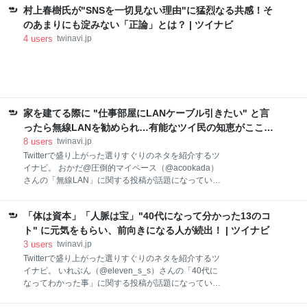
2021 応用の効きそうな言
村上春樹氏が"SNSを一切見ない理由"に猛烈なる共感！そ
れたもの。人間は行動を起こすからやる気が出てくる
生き物だと。結論→やる気出すなんて概念は要らな
のあまりにも淀みない「正論」とは？ | ツイナビ
い。アレコレ考えずとにかくやれって話し。今日も行
4
users
twinavi.jp
動していきましょう。 — リョウ (@Ryoot13) 09:00
AM - 01 Jan 1970 やる気って存在しなかったの！？ こ
の投稿には納得する人が多くいた。 確かにそうかもし
れません。 「もっとやる気出せ〜」は動きが見えない
人にかける言葉ですしね。 動きましょう、動かしてい
きたいですね‼️ — 有清 裕晃@人事畑を耕す人?‍?
家を建てる際に "仕事部屋にLANケーブル引きたい" と言
(@hiro_a_key1974) March 2, 2
ったら無線LANを勧められ…有能なツイ民の知恵がここに
集結 | ツイナビ
8
users
twinavi.jp
Twitterで盛り上がった選りすぐりのネタを紹介するツ
イナビ。 おかだ@圧倒的マイペース（@acookada）
さんの「無線LAN」に関する投稿が話題になってい
る。 家を建てる打ち合わせで 「仕事部屋にLANケーブ
ル引きたいんですよね」 って言ったら 「あのですね、
「体は資本」「人脈は宝」"40代になって分かった13のコ
今は無線LANと言ってですね、配線しなくてもパソコ
ンがインターネットに繋がるんですよ！おくさん！」
ト" に元気をもらい、前向きになる人が続出！ | ツイナビ
て言われてこんな顔?になった。 — おかだ@圧倒的マ
3
users
twinavi.jp
イペース (@acookada) February 1, 2021 有線が！欲
Twitterで盛り上がった選りすぐりのネタを紹介するツ
しいんですよ！ — おかだ@圧倒的マイペース
イナビ。 いれぶん（@eleven_s_s）さんの「40代に
(@acookada) February 1, 2021 有線の存在を知らない
なってわかった事」に関する投稿が話題になってい
と思われたのねww これには、CD菅の設置を勧める声
る。 40代になってわかった事。「体は資本」「人脈は
が多く寄せられた。 という話をしたら、既設だとお金