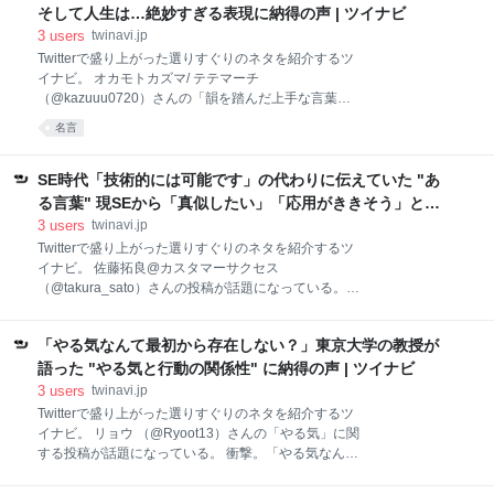
ルドして流入量をコントロールする②依頼者には細か
そして人生は…絶妙すぎる表現に納得の声 | ツイナビ
く打ち返して丸投げを避けて負担をシェアさせる③完
3
users
twinavi.jp
璧主義は捨てる」という実用アドバイスが返ってきた
Twitterで盛り上がった選りすぐりのネタを紹介するツ
— かえる™ (@72jailbreak) 09:00 AM - 01 Jan 1970
イナビ。 オカモトカズマ/ テテマーチ
お父さん！！ すごい的確で、わかりやすいアドバイ
（@kazuuu0720）さんの「韻を踏んだ上手な言葉」
ス。きっと仕事できる人なんだろうね。 完璧に仕事出
に関する投稿が話題になっている。 （アカウント名に
名言
来そうなお父様。 — 真奈美@イラストと漫画
含まれる環境依存文字・絵文字は反映されない場合も
(@manaminsun) March 26, 2021 お父様のアドバイス
あります） 「なにを言うか」が、知性 「なにを言わな
から僕にはお父様は理想的な父親
いか」が、品性 「私あの時なんであんなこと言っちゃ
SE時代「技術的には可能です」の代わりに伝えていた "あ
ったんだろ...」が、人生 — オカモトカズマ/ テテマー
る言葉" 現SEから「真似したい」「応用がききそう」と絶
チ (@kazuuu0720) 09:00 AM - 01 Jan 1970 韻を踏ん
賛！ | ツイナビ
3
users
twinavi.jp
で絶妙に表現しててうまい！！ これには称賛の声が寄
Twitterで盛り上がった選りすぐりのネタを紹介するツ
せられた。 うまい、、、 — YUSUKE／カラテ社長
イナビ。 佐藤拓良@カスタマーサクセス
(@YUSUKE_OSS) March 27, 2021 なるほど? —
（@takura_sato）さんの投稿が話題になっている。
Nem. (@nemunemu1116) March 27, 2021
（アカウント名に含まれる環境依存文字・絵文字は反
映されない場合もあります） SEだったころ、「技術
「やる気なんて最初から存在しない？」東京大学の教授が
的には可能です」は誤解を招くから「それ、高いです
よ」って言うようにしてた。 — 佐藤拓良@カスタマー
語った "やる気と行動の関係性" に納得の声 | ツイナビ
サクセス (@takura_sato) 09:00 AM - 01 Jan 1970 な
3
users
twinavi.jp
るほどｗｗ これなら詳しいことがわからない素人でも
Twitterで盛り上がった選りすぐりのネタを紹介するツ
「あ、そうなんだ」って思うかもね？！ｗ その言葉頂
イナビ。 リョウ （@Ryoot13）さんの「やる気」に関
きます。 — Komikoni@LOVE_THE_WORLD
する投稿が話題になっている。 衝撃。「やる気なんて
(@komikoni) March 19, 2021 使わせてもらいます —
存在しない」東京大学教授の池谷裕二氏によると「や
mockingbird8917 (@mockingbird8917) March 19,
る気」という言葉はやる気のない人間によって創作さ