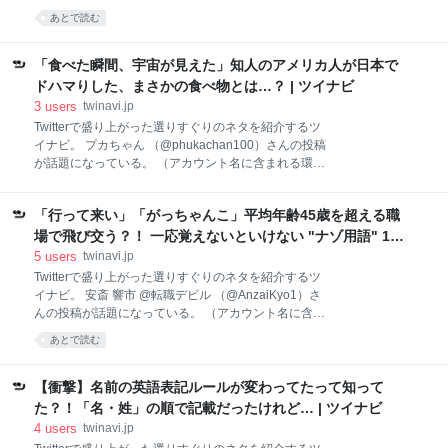
(@RYOJI_PORSCHE) July 12, 2022 「大丈夫？」と
文字・絵文字は反映されない場合もあります） クラス
あとで読む
聞く人は、それを言うことで"心配している自分"を認
の子が手作りの地図をもってきた。「朝行きたくなく
めて欲しかったりします。それも悪気はなく、無意識
て急遽父親が作ったのだ」と教えてくれた。毎時間終
のうちに。そして、そのことはなんとなく相手にも伝
わるごとにもってきて「ハンコ下さい」と嬉しそうに
「食べた瞬間、宇宙が見えた」知人のアメリカ人が日本で
わってしまう。聞かれた方も心配かけ
いう男の子。最後のゴールには”はあげんだっつ”と”は
ドハマりした、まさかの食べ物とは…？ | ツイナビ
ぐ”と書かれてありとても素敵な支援だと思った。 —
3
users
twinavi.jp
わかめ (@senseiwakame) June 6, 2022 わぁ～！ステ
Twitterで盛り上がった選りすぐりのネタを紹介するツ
キな支援だね。 お父さんが作った地図のおかげで、男
イナビ。 プカちゃん （@phukachan100）さんの投稿
の子の気持ちが前向きになったってことが素晴らし
が話題になっている。 （アカウント名に含まれる環境
い！ 「毎時間ハンコをもらってゴールを目指す」っ
依存文字・絵文字は反映されない場合もあります） 知
て、ゲーム感覚でできるところがさらにプラスに働い
人のアメリカ人が日本でドハマりしたものは駅の立ち
ていると思うな！ きっと男の子はゴールにたどり着い
「行って来い」「がっちゃんこ」平均年齢45歳を超える職
食い蕎麦屋の『春菊の天ぷら蕎麦』。食べた瞬間宇宙
て、「はあげん
が見えたらしい。入り口に貼ってあった春菊蕎麦のポ
場で飛び交う？！ 一応覚えないといけない "ナゾ用語" 16
スター指さしながらｱ...ｱ...とカオナシ状態になっていた
選が話題に | ツイナビ
5
users
twinavi.jp
ら親切なサラリーマンの方が券売機で買い方を教えて
Twitterで盛り上がった選りすぐりのネタを紹介するツ
くれて、↓ — プカちゃん (@phukachan100) 09:00 AM
イナビ。 安斎 響市 @転職デビル （@AnzaiKyo1）さ
- 01 Jan 1970 初めて食べた春菊の天ぷらに感動し、そ
んの投稿が話題になっている。 （アカウント名に含ま
の日から日本滞在中毎日かかさず春菊天ぷら蕎麦を食
れる環境依存文字・絵文字は反映されない場合もあり
あとで読む
べ続けたらしい。何より、サラリーマンと肩を並べて
ます） 新社会人に贈る、一部の職場でしか使われてい
食べていると『僕めっちゃローカルに馴染んでる！』
ないけど一応覚えないといけない謎の用語集 ・行って
と嬉しくなったとか。そしてお腹いっぱいになっ
来い ・えいや ・がっちゃんこ ・全員野球 ・一丁目一
【衝撃】名前の英語表記ルールが変わってたって知って
番地 ・えんぴつ舐め舐め ・仁義切る ・ダマでやる ・
た？！「名・姓」の順で記載だったけれど… | ツイナビ
握る ・ポンチ絵 ・正直ベース ・ペライチ ・交通整理
4
users
twinavi.jp
・決めの問題 ・ダメ確 ・ガラガラポン — 安斎 響市 @