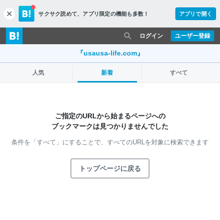
サクサク読めて、
アプリ限定の機能も多数！
アプリで開く
c
l
o
ログイン
ユーザー登録
s
e
『usausa-life.com』
人気
新着
すべて
ご指定のURLから始まるページへの
ブックマークは見つかりませんでした
条件を「すべて」にすることで、
すべてのURLを対象に検索できます
トップページに戻る