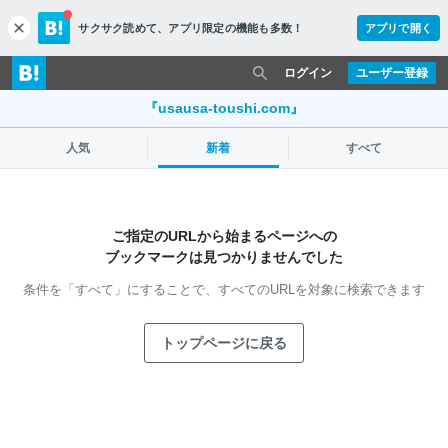
サクサク読めて、
アプリ限定の機能も多数！
アプリで開く
c
l
o
ログイン
ユーザー登録
s
e
『usausa-toushi.com』
人気
新着
すべて
ご指定のURLから始まるページへの
ブックマークは見つかりませんでした
条件を「すべて」にすることで、
すべてのURLを対象に検索できます
トップページに戻る