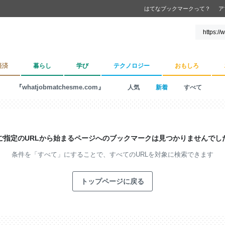
はてなブックマークって？
ア
経済
暮らし
学び
テクノロジー
おもしろ
『whatjobmatchesme.com』
人気
新着
すべて
ご指定のURLから始まるページへの
ブックマークは見つかりませんでし
条件を「すべて」にすることで、
すべてのURLを対象に検索できます
トップページに戻る