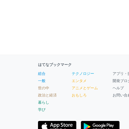
はてなブックマーク
総合
テクノロジー
アプリ・
一般
エンタメ
開発ブロ
世の中
アニメとゲーム
ヘルプ
政治と経済
おもしろ
お問い合
暮らし
学び