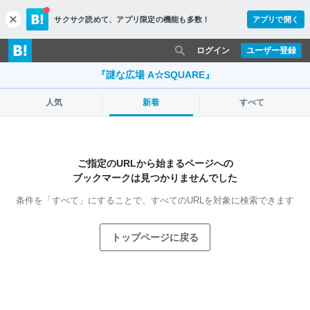
サクサク読めて、
アプリ限定の機能も多数！
アプリで開く
c
l
o
ログイン
ユーザー登録
s
e
『謎な広場 A☆SQUARE』
人気
新着
すべて
ご指定のURLから始まるページへの
ブックマークは見つかりませんでした
条件を「すべて」にすることで、
すべてのURLを対象に検索できます
トップページに戻る