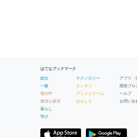
はてなブックマーク
総合
テクノロジー
アプリ・
一般
エンタメ
開発ブロ
世の中
アニメとゲーム
ヘルプ
政治と経済
おもしろ
お問い合
暮らし
学び