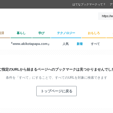
はてなブックマークって？
ア
経済
暮らし
学び
テクノロジー
おもしろ
『www.akikotapapa.com』
人気
新着
すべて
ご指定のURLから始まるページへの
ブックマークは見つかりませんでし
条件を「すべて」にすることで、
すべてのURLを対象に検索できます
トップページに戻る