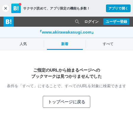
サクサク読めて、
アプリ限定の機能も多数！
アプリで開く
c
l
o
ログイン
ユーザー登録
s
e
『www.akirawakasugi.com』
人気
新着
すべて
ご指定のURLから始まるページへの
ブックマークは見つかりませんでした
条件を「すべて」にすることで、
すべてのURLを対象に検索できます
トップページに戻る