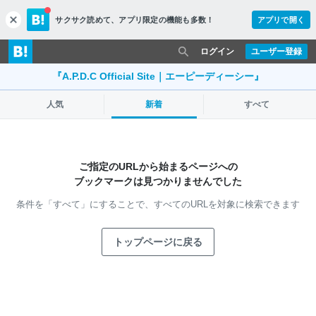
サクサク読めて、
アプリ限定の機能も多数！
アプリで開く
c
l
o
ログイン
ユーザー登録
s
e
『A.P.D.C Official Site｜エーピーディーシー』
人気
新着
すべて
ご指定のURLから始まるページへの
ブックマークは見つかりませんでした
条件を「すべて」にすることで、
すべてのURLを対象に検索できます
トップページに戻る