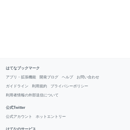
喜んだのもつかの間、支払期間は平成25年9月17日ま
で。 まぁ冷静に考えれば1万円の購入で6千円当選だと
4千円損しているのですが、購入したこと自体をすっ
かり忘れたため、ちょっと嬉しかったんですよね。だ
からこそ、落胆したというか、ぬか喜びで恥
はてなブックマーク
アプリ・拡張機能
開発ブログ
ヘルプ
お問い合わせ
ガイドライン
利用規約
プライバシーポリシー
利用者情報の外部送信について
公式Twitter
公式アカウント
ホットエントリー
はてなのサービス