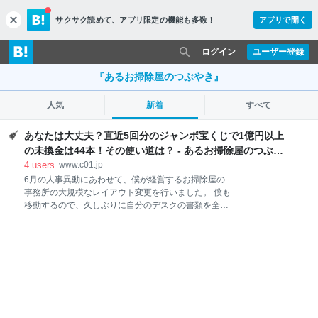
サクサク読めて、
アプリ限定の機能も多数！
アプリで開く
c
l
o
ログイン
ユーザー登録
s
e
『あるお掃除屋のつぶやき』
人気
新着
すべて
あなたは大丈夫？直近5回分のジャンボ宝くじで1億円以上
の未換金は44本！その使い道は？ - あるお掃除屋のつぶや
き
4
users
www.c01.jp
6月の人事異動にあわせて、僕が経営するお掃除屋の
事務所の大規模なレイアウト変更を行いました。 僕も
移動するので、久しぶりに自分のデスクの書類を全て
出して片付けていたら、昔購入した宝くじ（第629回
全国自治宝くじ）が出てきました。 たぶん、１万円分
を購入したんでしょう。500円×20枚の宝くじが出てき
たのですが、宝くじを包むように抽選結果をプリント
アウトした紙をみてビックリ！一番上にあったくじが
6等（5千円分）に当せんしているじゃないですか！ 6
等以外にも、7等（500円分）が2枚。計6千円分が当せ
んしていました。 らっきー、臨時収入だ～ (^^)/ って