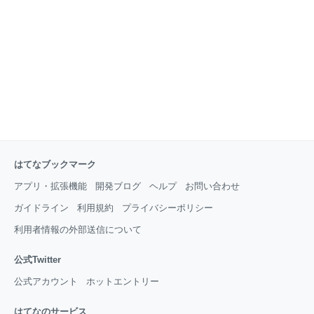
その時々の母親の感情や子どもの発達状況、引っ越し
などの環境の変化といった、いろんなデータを取って
蓄積していくそうです。 それが将来のいろんな研究に
活かすデータになるそうで、なかなか良い取り組みだ
なぁと思いながら毎回アンケートに答えています。
はてなブックマーク
アプリ・拡張機能
開発ブログ
ヘルプ
お問い合わせ
ガイドライン
利用規約
プライバシーポリシー
利用者情報の外部送信について
公式Twitter
公式アカウント
ホットエントリー
はてなのサービス