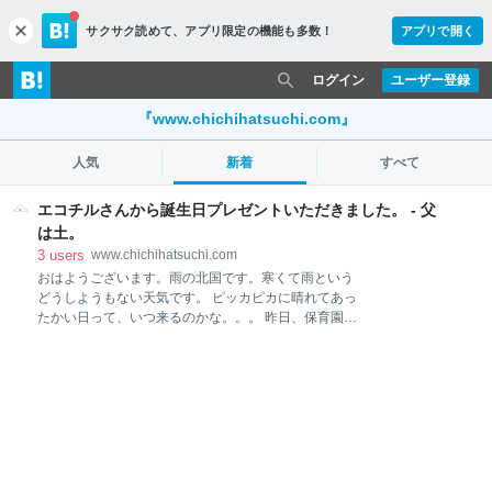
サクサク読めて、
アプリ限定の機能も多数！
アプリで開く
c
l
o
ログイン
ユーザー登録
s
e
『www.chichihatsuchi.com』
人気
新着
すべて
エコチルさんから誕生日プレゼントいただきました。 - 父
は土。
3
users
www.chichihatsuchi.com
おはようございます。雨の北国です。寒くて雨という
どうしようもない天気です。 ピッカピカに晴れてあっ
たかい日って、いつ来るのかな。。。 昨日、保育園か
ら帰宅するとエコチルさんから誕生日プレゼントが届
いてました。 エコチル調査って参加してる人、けっこ
ういるのかな。。 ↓こんな調査です↓ www.env.go.jp わ
たしは産院で勧められて参加しました。 CRが小さか
ったころは、わりと長めのアンケートに答えるのがな
かなか面倒だったけど、今はアンケートが届くのがち
ょっと楽しみになっています。 これって、母親が妊婦
の時から子どもが13歳になるまで、アンケート等で、