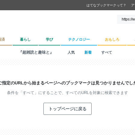
はてなブックマークって？
ア
経済
暮らし
学び
テクノロジー
おもしろ
『超雑読と趣味と』
人気
新着
すべて
ご指定のURLから始まるページへの
ブックマークは見つかりませんでし
条件を「すべて」にすることで、
すべてのURLを対象に検索できます
トップページに戻る