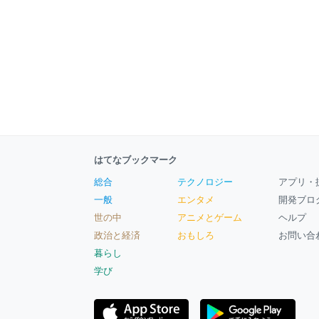
はてなブックマーク
総合
テクノロジー
アプリ・
一般
エンタメ
開発ブロ
世の中
アニメとゲーム
ヘルプ
政治と経済
おもしろ
お問い合
暮らし
学び