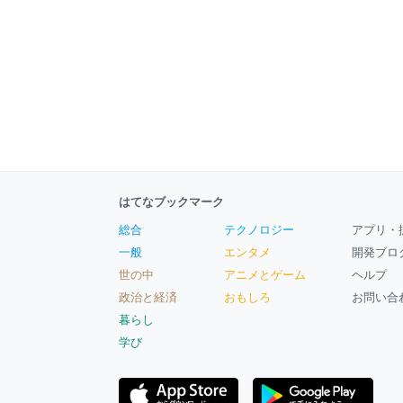
はてなブックマーク
総合
テクノロジー
アプリ・
一般
エンタメ
開発ブロ
世の中
アニメとゲーム
ヘルプ
政治と経済
おもしろ
お問い合
暮らし
学び