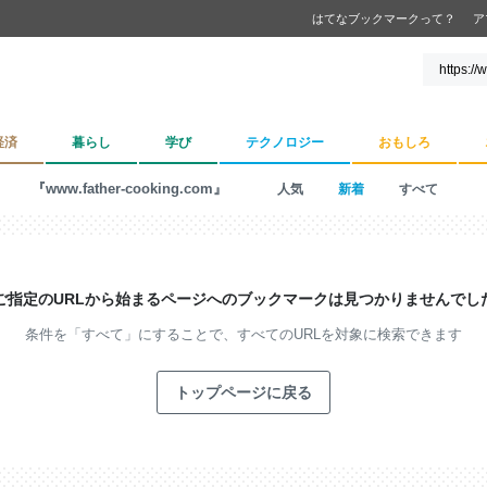
はてなブックマークって？
ア
経済
暮らし
学び
テクノロジー
おもしろ
『www.father-cooking.com』
人気
新着
すべて
ご指定のURLから始まるページへの
ブックマークは見つかりませんでし
条件を「すべて」にすることで、
すべてのURLを対象に検索できます
トップページに戻る