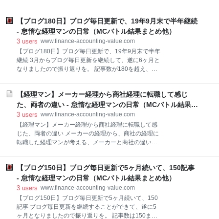
（8×3、延長は8×2）DJはYANATAKE、WA-TA、
よくマコなり社長の動画を見ている経理マンが、
Marbyの順で交代 ベスト32-16試合、（8×3、延長は
TECH::CAMPの無料の説明会（体験会）に参加してみ
8×2）DJCELORY、ゆの、MPC呼煙
【ブログ180日】ブログ毎日更新で、19年9月末で半年継続
ました。 元々、プログラミングという言葉には興味が
ありましたが、興味で止まっていました。 今回は、そ
- 怠惰な経理マンの日常（MCバトル結果まとめ他）
の無料の説明会の感想を書いていきます。 マコなり社
3
users
www.finance-accounting-value.com
長って誰？という方はこちらから。 www.finance-
【ブログ180日】ブログ毎日更新で、19年9月末で半年
accounting-value.com 結論：目指すべきものが明確で
継続 3月からブログ毎日更新を継続して、遂に6ヶ月と
ない人には、あまりオススメではないかも
なりましたので振り返りを。 記事数が180を超え、ブ
TECH::CAMPの無料説明会とは？ マコなり社長のDiv
ログを半年間も継続することが出来ました。 今回も感
ではプログラミングを学ぶ場として、TECH::CAMPと
想や気付きについて、書いていきます。 前回（5ヶ月
TECH::EXPERTを運営しています。 後者の
【経理マン】メーカー経理から商社経理に転職して感じ
間）の記事はこちらから。 www.finance-accounting-
TECH::EXPERTは、職業としてエンジニ
value.com 結論：アクセス数がかなり増えて、モチベ
た、両者の違い - 怠惰な経理マンの日常（MCバトル結果ま
ーションが上がった ①アクセス数 バズるということは
とめ他）
3
users
www.finance-accounting-value.com
ありませんでしたが、9月の中旬には少ない時の約5倍
【経理マン】メーカー経理から商社経理に転職して感
のアクセスがあった日がありました。 ブックマーク数
じた、両者の違い メーカーの経理から、商社の経理に
としては、9月に書いた記事は多くはなかったので、
転職した経理マンが考える、メーカーと商社の違いに
検索から流入というのも影響しているのかもしれませ
ついての話です。 新卒で入った会社はメーカーでし
ん。 さらに読者登録して頂いた方も200名を超え、と
た。 そして経理に配属されて、メーカーの経理マンと
ても嬉しいです。 読者登録の通知を見ると、記事を書
【ブログ150日】ブログ毎日更新で5ヶ月続いて、150記事
して歩き出しました。 しんどくなって、辞めた後は、
くモチベーションが上がります。 9月は、目に見える
商社の経理マンになりました。 当然ながら、両者には
- 怠惰な経理マンの日常（MCバトル結果まとめ他）
形でアクセス
違いがあったので、今回はそのことについて書いてみ
3
users
www.finance-accounting-value.com
ます。 記事の最後に動画もあります。 メーカーの経理
【ブログ150日】ブログ毎日更新で5ヶ月続いて、150
から、商社の経理に転職した経理マンが考える、メー
記事 ブログ毎日更新を継続することができて、遂に5
カーと商社の違いについての話です。 違い①原価計算
ヶ月となりましたので振り返りを。 記事数は150まで