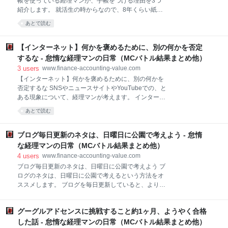
帳を使っている経理マンが、手帳をつける理由を3つ
用 地方自治体による回収（大阪市） PCメーカーによ
紹介します。 就活生の時からなので、8年くらい紙の
る回収 家電量販店などによる回収 不用品回収サービス
手帳を使い続けています。 本日は手帳をつける理由に
あとで読む
による回収 市役所に持っていこうと思っていました
ついて考えます。 最初に手帳を買った理由はスケジュ
が、PCのサイズが大きかったので断念。 同じ理由
ール管理です。 結論：スケジュール・記録・行動の振
で、家電量販店などに持ち込むのも大変だと思い、断
り返りが一元的に管理できるから ①スケジュール管理
【インターネット】何かを褒めるために、別の何かを否定
念。 不用品回
手帳のカレンダーでスケジュール管理に使っていま
するな - 怠惰な経理マンの日常（MCバトル結果まとめ他）
す。 就活生の時は、面接のスケジュールを書きこんで
3
users
www.finance-accounting-value.com
いました。 会社員になって、会社のスケジュールは会
【インターネット】何かを褒めるために、別の何かを
社のウェブで管理するようになったので、プライベー
否定するな SNSやニュースサイトやYouTubeでの、と
トの部分だけ手帳で管理しています。 ②記録をつける
ある現象について、経理マンが考えます。 インターネ
体重やジョギング、外食の日など色々なことの記録に
ットには便利なコメントという機能があります。 その
使っています。 その他食費の金額や、やるべきこと(to
あとで読む
記事や動画についての、意見が誰でも発信できて、気
do リスト)の記録もしています。 この月にやっておく
づきにつながることも多いです。 共感したくなるコメ
べきことという観点で、できたらチェックをすると
ントには、グッドボタンを押したくなりますが、一方
ブログ毎日更新のネタは、日曜日に公園で考えよう - 怠惰
でう～んとなってしまうようなコメントもあります。
な経理マンの日常（MCバトル結果まとめ他）
本日はそんなコメントについての記事です。 結論：否
4
users
www.finance-accounting-value.com
定だけでは何も生まれない YouTubeでよく見かけるコ
ブログ毎日更新のネタは、日曜日に公園で考えよう ブ
メント YouTubeで動画を見ていると、例えば90年代の
ログのネタは、日曜日に公園で考えるという方法をオ
歌手の名曲に対してのコメント 「やっぱり今の○○なん
ススメします。 ブログを毎日更新していると、より効
かより、この曲がいい」 「今のシーンにはない良さ」
率的な方法を探すようになります。 最近実践している
なんてコメントがあります。 そもそもYouTubeのコメ
のは、ブログのネタを日曜日に公園のベンチでゆった
ントに、何かを期待することが間違っているのかもし
グーグルアドセンスに挑戦すること約1ヶ月、ようやく合格
り考えることです。 本日は、ブログのネタ探しは公園
れませんが、こういうコメン
でやってみようという話です。 ①公園で考えるメリッ
した話 - 怠惰な経理マンの日常（MCバトル結果まとめ他）