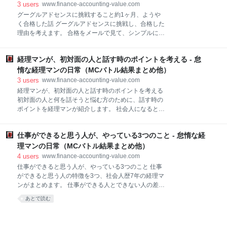
トとデメリット 自然の中で考えるため、家に籠って考
3
users
www.finance-accounting-value.com
えるよりも色々なアイデアが浮かぶ気がします。 また
グーグルアドセンスに挑戦すること約1ヶ月、ようや
ストレス軽減の記事でも書いたように、自然の中で過
く合格した話 グーグルアドセンスに挑戦し、合格した
ごす時間はストレスの減少にもつながり、一石二鳥で
理由を考えます。 合格をメールで見て、シンプルに嬉
す。 www.finance-accounting-value.com デメリット
しかったです。 今日は、グーグルアドセンスへの合格
としては、雨の日には使えないという点です。 これば
の経緯を簡単に振り返ります。 ①不合格の理由 最初に
かりはどうしようもないです。 最悪、カッパを着て考
経理マンが、初対面の人と話す時のポイントを考える - 怠
不合格の通知は4/29に来ています。 その時の状況は下
えるという方法もないことはないですが、これは試し
記です。 記事数は30 記事の文字数は少ないのだと、
惰な経理マンの日常（MCバトル結果まとめ他）
たことがありません。 土日の
500文字もあった カテゴリーも4つ以上あって、1カテ
3
users
www.finance-accounting-value.com
ゴリーに1記事というのもあり その後何度も不合格通
経理マンが、初対面の人と話す時のポイントを考える
知が来ています。 5/4 5/5 5/10 5/11 5/12 5/20 そして
初対面の人と何を話そうと悩む方のために、話す時の
6/2に合格通知が来ました。 考えられる不合格の理由
ポイントを経理マンが紹介します。 社会人になると、
は下記です。（→が対策です） 文字数が極端に短い記
人と会うことが増えます。 もちろん、部署によって会
事がある→一時的に非公開にする カテゴリーがあるだ
える人数は異なりますが、経理マンの私でも、名刺を
けで、該当の記事が1記事しかない→一時的に非公開
仕事ができると思う人が、やっている3つのこと - 怠惰な経
色々な人と交換します。 社外だけでなく、社内の人と
にする コードが確認できない→アドセンスコードをき
も会うことになります。 そういう時に、どんなことを
理マンの日常（MCバトル結果まとめ他）
ちんと貼る
話題にしようと悩む方のために、今日は初対面の人と
4
users
www.finance-accounting-value.com
のトークでのポイントについて、記載します。 ①共通
仕事ができると思う人が、やっている3つのこと 仕事
点を探す これが一番重要なポイントです。 人間は共感
ができると思う人の特徴を3つ、社会人歴7年の経理マ
を求める生き物です。 人に心から共感してもらえる
ンがまとめます。 仕事ができる人とできない人の差っ
と、嬉しいです。 となると、会話でのポイントは相手
てなんだろうと、特に仕事ができない人を見るたびに
あとで読む
との共通点を探すと良いとなります。 例えば、よくあ
思います。 今日は、仕事ができる人になるポイントを
るのは出身地の都道府県です。 47都道府県で、出身地
3つ紹介したいと思います。 本題に入る前に、自分自
が一緒だったら、特に東京や大阪などの大都市で地方
身の会社からの評価をちょっとだけ紹介します。 新卒