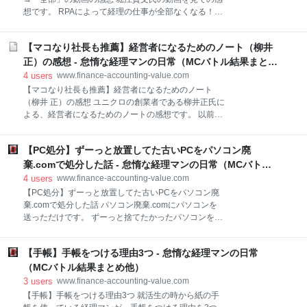
やアルコールを毎日飲むのは健康的とは言えません。
想です。 RPAによって経理の仕事が全部なくなる！と
毎日飲むなら、炭酸水にしましょう。 自分自身が甘い
いうサムネイルに惹かれて、見た動画の感想です。 動
ものが好きなので、糖分の取り過ぎに注意するために
画はこちら www.youtube.com 結論：サムネイルだけ
炭酸水にすることにしました。 無糖のものを選ぶのが
【マコなり社長も推薦】経営者になるためのノート（柳井
の動画で、ほぼ得るものがなかった 動画の要約 全部で
ポイントです。 しかも炭酸水の方が大抵安いというメ
13分間の動画。 初めに、スケジュール調整のソフトの
正）の感想 - 怠惰な経理マンの日常（MCバトル結果まとめ
リットもあります。 夏バテ防止 炭酸水には血管拡張
宣伝が4分（半谷尚瑛氏）。 そもそも経理の仕事は
他）
4
users
www.finance-accounting-value.com
「お金？」と寺田氏が言うと、堀江氏は「帳簿」と答
【マコなり社長も推薦】経営者になるためのノート
える。 アシスタントの寺田有希氏に確定申告はどうし
（柳井 正）の感想 ユニクロの創業者である柳井正氏に
ているかを堀江氏が訊く。 寺田氏の回答は、あやふや
よる、経営者になるためのノートの感想です。 以前も
かつアナログにやっている回答。 寺田氏の交通費や交
記事にした、株式会社divの代表取締役であるマコなり
際費の費用の上げ方は、かなりざっくりで突っ込みど
社長が推薦されていたので、柳井正氏の経営者になる
ころ満載。 →コメントでは変な風にとられていました
【PC処分】ずーっと放置してた古いPCをパソコン廃
ためのノートを読んでみました。 www.finance-
が、多分税理士とかに投げてそうですが 申告はしてい
accounting-value.com マコなり社長の動画はこちら
棄.comで処分した話 - 怠惰な経理マンの日常（MCバトル
るというが、う～んという感じ。 感想
www.youtube.com 正直な感想としては、そんなに目新
結果まとめ他）
4
users
www.finance-accounting-value.com
しいことは言っていないような気がしました。 本はノ
【PC処分】ずーっと放置してた古いPCをパソコン廃
ート形式になっていて、半期毎に振り返りができるよ
棄.comで処分した話 パソコン廃棄.comにパソコンを
うにセルフワークの部分があるのは、いいところだと
送っただけです。 ずーっと捨てたかったパソコンをよ
思いました。 ユニクロの創業者である柳井正氏によ
うやく捨てられたので、記事にします。 使えないPC
る、経営者になるためのノートの感想です。 経営者に
をどうすればいいか悩んでいる方に向けて、この記事
なるためのノートの概要 本の感想 結論：経営者には4
【手帳】手帳をつける理由3つ - 怠惰な経理マンの日常
を書きます。 結論：パソコン廃棄.comに送るだけ パ
つの力が必要である。 経営者になるためのノート ([テ
ソコン廃棄.com www.pc819.com パソコンを処分する
（MCバトル結果まとめ他）
キスト])
には？ 要らないパソコンを処分するには、主に5つ方
3
users
www.finance-accounting-value.com
法があります。 www.pc819.com パソコンリユース企
【手帳】手帳をつける理由3つ 就活生の時から紙の手
業（パソコン廃棄.com）による回収→今回はこれを利