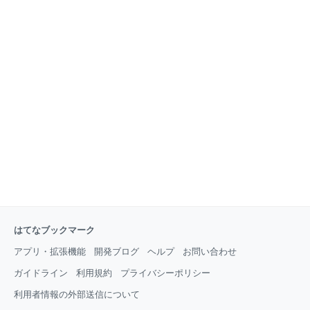
から人が集まっている場合なら、特に嬉しいと思いま
で入った会社での賞与での評価は、普通くらいだった
す。 し
と思います。 残業時間は他の人よりも多かったです
が、それが評価に好影響かというとそんなことはなか
ったです。 転職した会社では、上位の評価をしてもら
っています。 正直、賞与で見られる日々の業務の評価
って明確ではないような気はしますが。 なので、これ
を実践しても賞与で評価されるかは残念ながら保証で
きません笑。 ①期待値を上回る これが正直、一番大き
い要素だと思います。 期待値とは何かを簡単に説明し
ます。
はてなブックマーク
アプリ・拡張機能
開発ブログ
ヘルプ
お問い合わせ
ガイドライン
利用規約
プライバシーポリシー
利用者情報の外部送信について