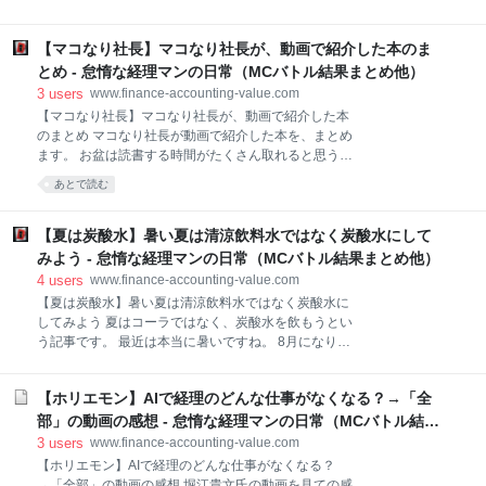
と研究開発 違い②利益率の意識 違い③与信管理や外貨
到達しました。 今回も感想や気付きについて、書いて
取引 違い④社風 最後に 結論： 原価計算・研究開発・
いきます。 前回の記事はこちらから。 www.finance-
利益率・与信管理・外貨取引・社風などに違い 最初に
【マコなり社長】マコなり社長が、動画で紹介した本のま
accounting-value.com 結論：8月はカテゴリーの整理
断わっておくと、メーカー・商社ともに色々な機能を
と、記事の貯金ができた ①アクセス数 少しずつ増加し
とめ - 怠惰な経理マンの日常（MCバトル結果まとめ他）
持っている会社がありますので、一概には言えませ
ているように見えます。 相変わらず検索からのアクセ
3
users
www.finance-accounting-value.com
ん。 違
スの中心は、マコなり社長の記事です。 www.finance-
【マコなり社長】マコなり社長が、動画で紹介した本
accounting-value.com ということで、マコなり社長関
のまとめ マコなり社長が動画で紹介した本を、まとめ
連を3つ記事を書いています。 www.finance-
ます。 お盆は読書する時間がたくさん取れると思うの
accounting-value.com www.finance-accounting-
で、本の紹介をします。 YouTubeで社会人の役に立つ
あとで読む
value.com www.finance-accounting-value.com
情報を発信している、マコなり社長の動画で紹介され
ている名著を13冊紹介します。 マコなり社長について
の記事はこちら www.finance-accounting-value.com
【夏は炭酸水】暑い夏は清涼飲料水ではなく炭酸水にして
www.finance-accounting-value.com マコなり社長が動
みよう - 怠惰な経理マンの日常（MCバトル結果まとめ他）
画で紹介した本を、まとめます。 本の紹介 ①メモの魔
4
users
www.finance-accounting-value.com
力（前田 裕二） ②ハイパワーマーケティング （角川
【夏は炭酸水】暑い夏は清涼飲料水ではなく炭酸水に
書店単行本） ③天才を殺す凡人（北野 唯我） ④選択
してみよう 夏はコーラではなく、炭酸水を飲もうとい
の科学（シーナ・アイエンガー） ⑤ ゼロ・トゥ・ワン
う記事です。 最近は本当に暑いですね。 8月になり夏
（ピーター・ティール 、ブレイク・マスターズ）
本番ですが、どんな飲み物を飲んでいますか？ 私は、
⑥「超」入門失敗の本質（鈴木 博毅） ⑦ これからの
ここ数年夏は炭酸水を飲んでいます。 今日は、夏は炭
投資の思考法（柴山 和久
【ホリエモン】AIで経理のどんな仕事がなくなる？→「全
酸水をオススメする3つの理由を紹介します。 結論：
低カロリー、夏バテ予防、疲労回復 低カロリー なんと
部」の動画の感想 - 怠惰な経理マンの日常（MCバトル結果
いってもこれです。 コーラやファンタなどの清涼飲料
まとめ他）
3
users
www.finance-accounting-value.com
水も確かに美味しいし、夏には飲みたくなります。 ま
【ホリエモン】AIで経理のどんな仕事がなくなる？
た、暑い夏にはビールも最高です。 ただ、清涼飲料水
→「全部」の動画の感想 堀江貴文氏の動画を見ての感