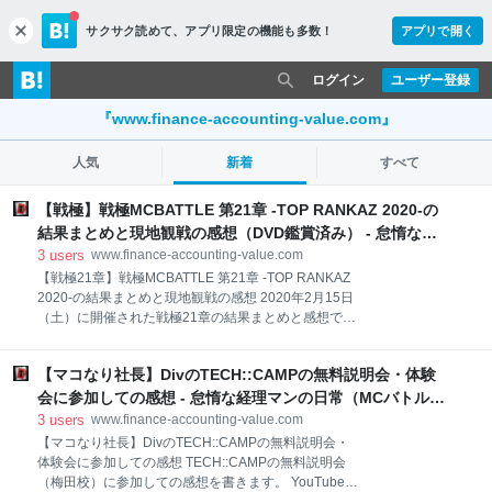
サクサク読めて、
アプリ限定の機能も多数！
アプリで開く
c
l
o
ログイン
ユーザー登録
s
e
『www.finance-accounting-value.com』
人気
新着
すべて
【戦極】戦極MCBATTLE 第21章 -TOP RANKAZ 2020-の
結果まとめと現地観戦の感想（DVD鑑賞済み） - 怠惰な経
理マンの日常（MCバトル結果まとめ他）
3
users
www.finance-accounting-value.com
【戦極21章】戦極MCBATTLE 第21章 -TOP RANKAZ
2020-の結果まとめと現地観戦の感想 2020年2月15日
（土）に開催された戦極21章の結果まとめと感想で
す。 去年の12月の大阪でのSPOTLIGHT2019に続き、
2回目の生MCバトル観戦の記録です。 結論はとにかく
【マコなり社長】DivのTECH::CAMPの無料説明会・体験
面白くて、東京まで行った甲斐がありました。 最高の
バトルだったので、YouTubeのベストバウトとDVDが
会に参加しての感想 - 怠惰な経理マンの日常（MCバトル結
楽しみです。 ※DVD購入したので、追記します。 戦極
果まとめ他）
3
users
www.finance-accounting-value.com
21章DVD 2020年2月15日（土）に開催された戦極21
【マコなり社長】DivのTECH::CAMPの無料説明会・
章の結果まとめと感想です。 戦極MCBATTLE 第21章 -
体験会に参加しての感想 TECH::CAMPの無料説明会
TOP RANKAZ 2020- 1回戦（ノーシード）-16試合
（梅田校）に参加しての感想を書きます。 YouTubeで