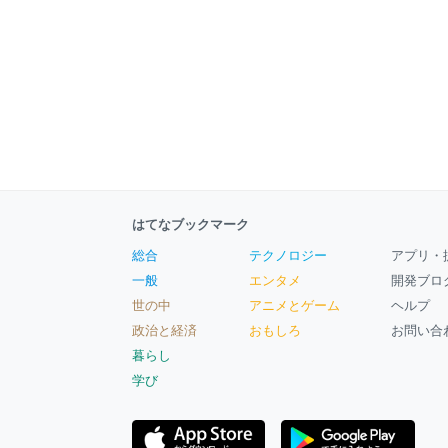
はてなブックマーク
総合
テクノロジー
アプリ・
一般
エンタメ
開発ブロ
世の中
アニメとゲーム
ヘルプ
政治と経済
おもしろ
お問い合
暮らし
学び