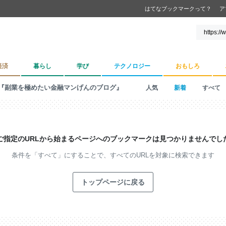
はてなブックマークって？
ア
経済
暮らし
学び
テクノロジー
おもしろ
『副業を極めたい金融マンげんのブログ』
人気
新着
すべて
ご指定のURLから始まるページへの
ブックマークは見つかりませんでし
条件を「すべて」にすることで、
すべてのURLを対象に検索できます
トップページに戻る