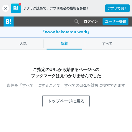
サクサク読めて、
アプリ限定の機能も多数！
アプリで開く
c
l
o
ログイン
ユーザー登録
s
e
『www.hekotarou.work』
人気
新着
すべて
ご指定のURLから始まるページへの
ブックマークは見つかりませんでした
条件を「すべて」にすることで、
すべてのURLを対象に検索できます
トップページに戻る