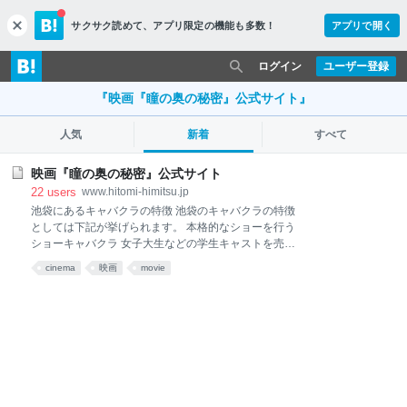
サクサク読めて、
アプリ限定の機能も多数！
アプリで開く
c
l
o
ログイン
ユーザー登録
s
e
『映画『瞳の奥の秘密』公式サイト』
人気
新着
すべて
映画『瞳の奥の秘密』公式サイト
22
users
www.hitomi-himitsu.jp
池袋にあるキャバクラの特徴 池袋のキャバクラの特徴
としては下記が挙げられます。 本格的なショーを行う
ショーキャバクラ 女子大生などの学生キャストを売り
にする素人キャバ、制服キャバ リーズナブルな価格帯
cinema
映画
movie
のキャバクラ イメージするスナックよりかなり高級感
があるスナック 簡単に解説していきますね。 他エリア
に比べてショーキャバクラがダントツに多い 特に池袋
エリアの特徴として真っ先に思い浮かぶのは『ショー
キャバクラ』の多さではないでしょうか。 池袋のショ
ーキャバに行った経験があるかたは想像がつくと思い
ますが、キャストの本格的なダンスは一見の価値があ
ります。 目立つことが好きな女性 ダンスを習っていた