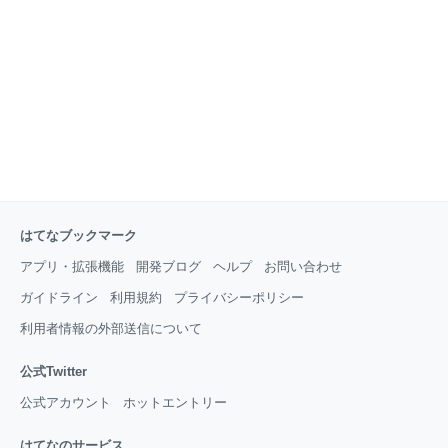
経験がある女性 セクシーな衣装に抵抗がない女性 など
はきっと楽しく働くことができる環境だと思いますの
で、ご興味があるかたは下記の記事を読んでみてくだ
さいね。 現役大学生や若見え素人が働くキャバクラが
多い
はてなブックマーク
アプリ・拡張機能
開発ブログ
ヘルプ
お問い合わせ
ガイドライン
利用規約
プライバシーポリシー
利用者情報の外部送信について
公式Twitter
公式アカウント
ホットエントリー
はてなのサービス