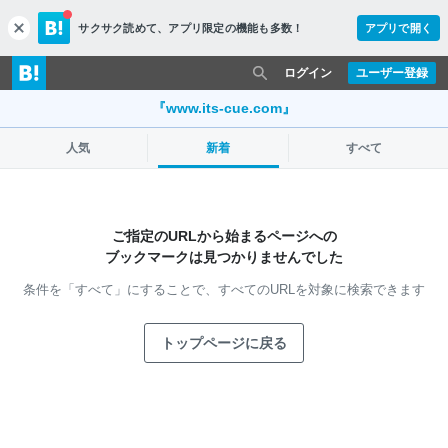
サクサク読めて、
アプリ限定の機能も多数！
アプリで開く
c
l
o
ログイン
ユーザー登録
s
e
『www.its-cue.com』
人気
新着
すべて
ご指定のURLから始まるページへの
ブックマークは見つかりませんでした
条件を「すべて」にすることで、
すべてのURLを対象に検索できます
トップページに戻る