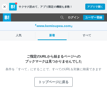
サクサク読めて、
アプリ限定の機能も多数！
アプリで開く
c
l
o
ログイン
ユーザー登録
s
e
『www.kemisupea.com』
人気
新着
すべて
ご指定のURLから始まるページへの
ブックマークは見つかりませんでした
条件を「すべて」にすることで、
すべてのURLを対象に検索できます
トップページに戻る