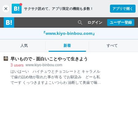
サクサク読めて、
アプリ限定の機能も多数！
アプリで開く
c
l
o
ログイン
ユーザー登録
s
e
『www.kiyo-binbou.com』
人気
新着
すべて
早いもので - 面白いことやって生きよう
3
users
www.kiyo-binbou.com
はいはーい ハイチュウとチョコレートと キャラメル
で歯の詰め物が取れた事が有る でお馴染み どーも私
でーす くっつきますよこいつらわ 油断して奥歯で噛も
うものなら、ガリッ てね 未だにハイチュウは食べれ
ない あれは噛んで食べるものだからね さて早いもので
前もお話しましたが もう6月で御座いますよ、皆様 そ
うです去年の6月 このブログが爆誕しましたーぱちぱ
ち きっかけはこの写真を撮ってるとき これから そば
にいたお世話になってる人が 「○○さん何か写真撮って
る。どんな作品になるんやろ」って 「作品？ただボッ
チだから写真取る人いないんですよーだ」と心の中で
言う私 帰宅後 うーん作品って何？と悩む 写真を印刷