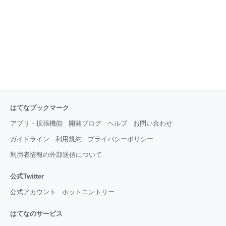
して壁に貼るとか？ うーん ツイッターとかそういう
奴？ 恥ずかしいわ! 何かいっぱいくんねやろ！ でい
つもながらネットサーフィンですよ パソコン屋さんと
かアマゾンで買いもしない ウインドウシ
はてなブックマーク
アプリ・拡張機能
開発ブログ
ヘルプ
お問い合わせ
ガイドライン
利用規約
プライバシーポリシー
利用者情報の外部送信について
公式Twitter
公式アカウント
ホットエントリー
はてなのサービス