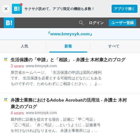
サクサク読めて、
アプリ限定の機能も多数！
アプリで開く
c
l
o
ログイン
ユーザー登録
s
e
『www.kmrysyk.com』
人気
新着
すべて
生活保護の「申請」と「相談」 - 弁護士 木村康之のブログ
3
users
www.kmrysyk.com
厚労省ホームページ。 「生活保護の申請は国民の権利
です。 生活保護を必要とする可能性はどなたにもある
ものですので、ためらわずにご相談ください。」 よく
ある誤解もあわせて説明しています。
https://t.co/olKQqJEqvX pic.twitter.com/1Ip2hjFyI9 —
弁護士業務におけるAdobe Acrobatの活用法 - 弁護士 木村
尾辻かな子 (@otsujikanako) January 29, 2021 生活保
護申請への同行など，福祉事務所における申請の現場
康之のブログ
に立ち会う実務家にとって，生活保護申請の「相談」
4
users
www.kmrysyk.com
とは，「申請に向けてのステップ」などではなく，
裁判所に証拠を提出する場合，証拠に「甲〇号証」
「申請を阻む障壁」（いわゆる「水際作戦」）である
「乙〇号証」「弁〇号証」…というように，証拠番号
というのが実感なのではないかと思います。 「申請に
を付けなければなりません。 弁護士事務所には，
行ったのに，窓口でなんだかんだ言われて相談扱いに
「甲 号証」等のスタンプが置いてあるので，枚数が