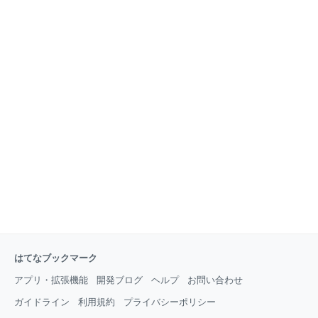
され，申請できなかった」という例はいまだに存在し
少なければこれを押して番号を手書きすれば良いので
ますし，私自身が申請に同行したケースでも「先生，
すが，１００を超えるような数になってくると，この
これ申請しても通らないと思いますけど，本当
作業が非常に負担になります。 （しかも，裁判所用＋
相手方用の証拠を作る必要があるので，当事者が多数
の事件だと，さらに負担は重くなります。） ですが，
Adobe Acrobatを使うと，以下の方法で簡単に証拠番
号を付けることができます。 証拠番号付け PDFデータ
の用意 まず，証拠番号を付けたいページをスキャンし
てPDFにします。 ヘッダーの編集 ①AcrobatでPDFを
開いたら，「PDFを編集」→「ヘッダーとフッター」
→「追加」に進みます。 ②右ヘッダーテキストに「甲
<<1>>号証」と入力し，フォントのサイズ
はてなブックマーク
アプリ・拡張機能
開発ブログ
ヘルプ
お問い合わせ
ガイドライン
利用規約
プライバシーポリシー