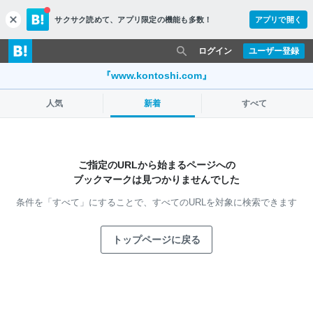
サクサク読めて、
アプリ限定の機能も多数！
アプリで開く
c
l
o
ログイン
ユーザー登録
s
e
『www.kontoshi.com』
人気
新着
すべて
ご指定のURLから始まるページへの
ブックマークは見つかりませんでした
条件を「すべて」にすることで、
すべてのURLを対象に検索できます
トップページに戻る