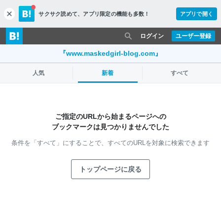
サクサク読めて、
アプリ限定の機能も多数！
アプリで開く
c
l
o
ログイン
ユーザー登録
s
e
『www.maskedgirl-blog.com』
人気
新着
すべて
ご指定のURLから始まるページへの
ブックマークは見つかりませんでした
条件を「すべて」にすることで、
すべてのURLを対象に検索できます
トップページに戻る