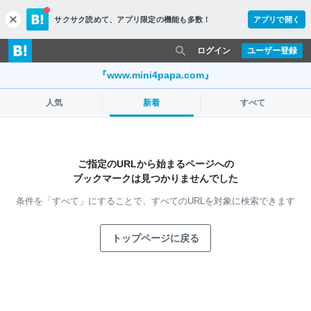
サクサク読めて、
アプリ限定の機能も多数！
アプリで開く
c
l
o
ログイン
ユーザー登録
s
e
『www.mini4papa.com』
人気
新着
すべて
ご指定のURLから始まるページへの
ブックマークは見つかりませんでした
条件を「すべて」にすることで、
すべてのURLを対象に検索できます
トップページに戻る