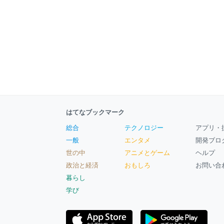
はてなブックマーク
総合
テクノロジー
アプリ・
一般
エンタメ
開発ブロ
世の中
アニメとゲーム
ヘルプ
政治と経済
おもしろ
お問い合
暮らし
学び