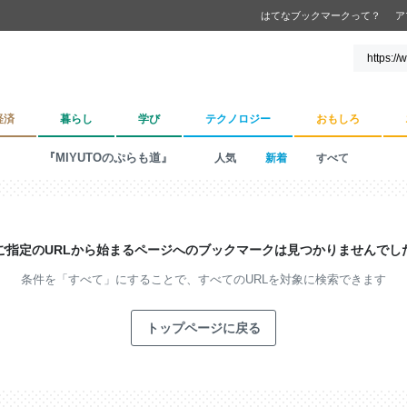
はてなブックマークって？
ア
経済
暮らし
学び
テクノロジー
おもしろ
『MIYUTOのぷらも道』
人気
新着
すべて
ご指定のURLから始まるページへの
ブックマークは見つかりませんでし
条件を「すべて」にすることで、
すべてのURLを対象に検索できます
トップページに戻る