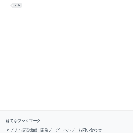
のFacebookアカウント上にて、初音ミクの英語版を製作している旨を正
2ch
式に発表した。発表によると、先週の段階で簡易なレコーディングを終
え、現在は発音の確認等を行っているとのこと。 この発表は、11月18
日に同アカウントへの登録者数が39,390人を超えたことによるもの。同
社は、10月8日にニューヨーク・アニメ・フェスティバルに参加した
際、同登録者数が39,390人を超えた場合には初音ミクの英語版を製作す
ると明らかにしていた。 Hatsune Miku | Facebook
http://www.facebook.com/pages/Hatsu
はてなブックマーク
アプリ・拡張機能
開発ブログ
ヘルプ
お問い合わせ