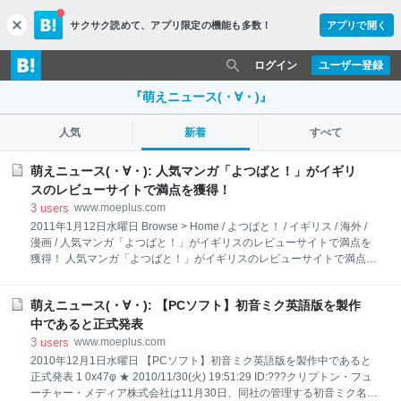
サクサク読めて、
アプリ限定の機能も多数！
アプリで開く
c
l
o
ログイン
ユーザー登録
s
e
『萌えニュース(・∀・)』
人気
新着
すべて
萌えニュース(・∀・): 人気マンガ「よつばと！」がイギリ
スのレビューサイトで満点を獲得！
3
users
www.moeplus.com
2011年1月12日水曜日 Browse > Home / よつばと！ / イギリス / 海外 /
漫画 / 人気マンガ「よつばと！」がイギリスのレビューサイトで満点を
獲得！ 人気マンガ「よつばと！」がイギリスのレビューサイトで満点を
獲得！ 2 コメント 17:30 投稿者 萌えニュース(・∀・) ラベル: よつば
と！, イギリス, 海外, 漫画 1 MONOKO(三重県) 2011/01/11(火)
萌えニュース(・∀・): 【PCソフト】初音ミク英語版を製作
21:09:29.59 ID:ZP8acBts0あずまきよひこの人気マンガ「よつばと！」
が、イギリスのアニメ・マンガサイトUK AnimeNetworkのレビューで満
中であると正式発表
点を獲得している。日本のマンガを対象にレビューしている同サイト
3
users
www.moeplus.com
で、過去に満点を記録しているのはマンガ「DRAGON BALL」など一握
2010年12月1日水曜日 【PCソフト】初音ミク英語版を製作中であると
りの作品だけだ。 「よつばと！」は、5歳の女の子よつばが日常のあち
正式発表 1 0x47φ ★ 2010/11/30(火) 19:51:29 ID:???クリプトン・フュ
こちで出会う事件や人々を中
ーチャー・メディア株式会社は11月30日、同社の管理する初音ミク名義