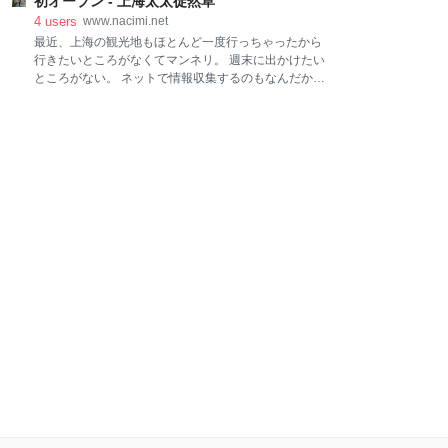
いたお店なんだけど、カレー屋さんに人を誘うタイミ
初オーブン - 上海太太徒然草
が麻痺してふわふわした記憶… 鶏白湯の方も、ドロッ
ングが難しくて初来店😂 小さい建物なんだけど、階段
と濃くて美味しかった❤︎ おそらく日本人は全員好きな
4
users
www.nacimi.net
で上がって３階に通された。 内装も凝ってて素敵だっ
味。 手前の細長いのは「鸭肠（鴨腸）」ていう名前で
最近、上海の観光地もほとんど一度行っちゃったから
た〜！ カレーやさんってなぜかおばあちゃ
初めて食べた。 よく分からないけど普通に美味しかっ
行きたいところがなくてマンネリ。 週末に出かけたい
た。笑 我々3人とも小さめの瓶ビールを飲んでたんだ
ところがない。 ネットで情報収集するのもなんだか飽
けど、途中で売り切れになった。 中国の人って普段あ
きてきちゃったし。 先週末は持て余したからベランダ
んまりお酒を飲まないからストックもなかったのか
でお酒を飲んで過ごした。 汗だくだったけど。笑 この
な。 3人で10本くらい飲んだら在庫切れになっちゃっ
写真のスイカがすっごく美味しかった🍉 少し小さめの
た😂 中国人は、このくらいのお店なら店外で買った大
サイズで600円くらいなんだけど、瑞々しくて甘くて
きいジュース、ミルクティー、タピオカとかを持ち込
❤︎ 上海の果物は日本よりも美味しいと思う、野菜は日
んでる人をよく見かける。 野菜もすこし。
本の方が美味しいけど。 今日は備え付けのオーブンを
初めて使ってみたの。 ビルトインのオーブンを使うの
って人生で初めて。 しかもイタリア製。 ちゃんと使え
るかな、ドキドキ〜と思いながら開けてみたら、恐ら
く前の入居者が使った時のパンくずが普通に残ってて
ちょっとうけた。 真面目に掃除してよね！笑 料理を入
れる場所が５段もあって驚き。 火の入れ方が（上か
ら、下から、ファンありとか）8種類もあって、そん