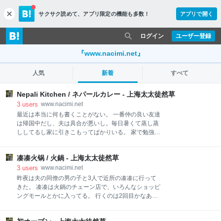
サクサク読めて、
アプリ限定の機能も多数！
アプリで開く
c
l
o
ログイン
ユーザー登録
s
e
『www.nacimi.net』
人気
新着
すべて
Nepali Kitchen / ネパールカレー - 上海太太徒然草
3
users
www.nacimi.net
最近は本当に何も書くことがない。 一番仲の良い友達
は帰国中だし、夫は具合が悪いし。毎日暑くて蒸し蒸
ししてるし家に引きこもってばかりいる。 家で勉強し
たり小説を読んだりアニメを見たり料理をしたり、や
りたいことがたくさんあるから私は毎日楽しいんだけ
凑凑火锅 / 火鍋 - 上海太太徒然草
ど、人に言うと心配される。 明るい人間ってなぜか家
の中にずっといられないみたいね。私は屋外の方にず
3
users
www.nacimi.net
っといられないけど…笑 先週の外出といえば金曜日に
昨夜は夫の同僚の男の子と3人で近所の凑凑に行って
鍼治療に行って、日曜日にカレー屋に行ったくらい。
きた。 凑凑は火鍋のチェーン店で、いろんなショッピ
ネパール人が店主のお店らしく、中国には珍しいネパ
ングモールとかに入ってる。 行くのは2回目かなあ。
ールカレーのお店なの。 Nepali Kitchen / 静安区巨鹿
読み方はcòucouツォウツォウ。 四川風の辛いスープ
路818弄4号 上海に来た当初からずっとチェックして
と鶏白湯スープ。 赤い方、結構辛かったな🌶 花椒で唇