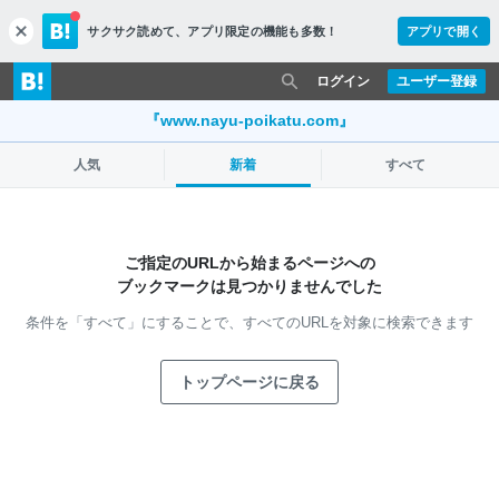
サクサク読めて、
アプリ限定の機能も多数！
アプリで開く
c
l
o
ログイン
ユーザー登録
s
e
『www.nayu-poikatu.com』
人気
新着
すべて
ご指定のURLから始まるページへの
ブックマークは見つかりませんでした
条件を「すべて」にすることで、
すべてのURLを対象に検索できます
トップページに戻る