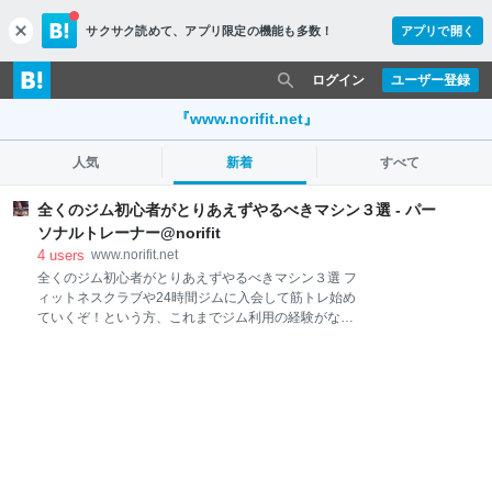
サクサク読めて、
アプリ限定の機能も多数！
アプリで開く
c
l
o
ログイン
ユーザー登録
s
e
『www.norifit.net』
人気
新着
すべて
全くのジム初心者がとりあえずやるべきマシン３選 - パー
ソナルトレーナー@norifit
4
users
www.norifit.net
全くのジム初心者がとりあえずやるべきマシン３選 フ
ィットネスクラブや24時間ジムに入会して筋トレ始め
ていくぞ！という方、これまでジム利用の経験がない
場合、何から手をつければいいかわからないのではな
いでしょうか？ 総合型のフィットネスクラブの場合は
ジム内に常駐スタッフがいて簡単な使い方の説明等は
受けられるかと思いますが昨今流行りの24時間ジムだ
と基本的にセルフで行うのでよくわからず適当に行っ
ている方もいらっしゃるのではないでしょうか？ そこ
でジム未経験の全くの初心者がまずやるべきおすすめ
の種目、マシンをご紹介したいと思います。 マシンか