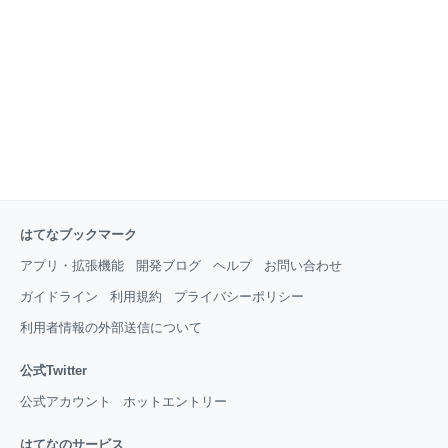
フリーウエイトか ジムには筋トレする”器具”は大きく
２つに分けられます。 マシン（レジスタンスマシン）
とフリーウエイトです。 レジスタンスマシンとは行う
種目が決まっていて基本的にはひとつの動作だけを
（複数出来るものもあるが）行う筋トレマシンです。
チェストプレ
はてなブックマーク
アプリ・拡張機能
開発ブログ
ヘルプ
お問い合わせ
ガイドライン
利用規約
プライバシーポリシー
利用者情報の外部送信について
公式Twitter
公式アカウント
ホットエントリー
はてなのサービス