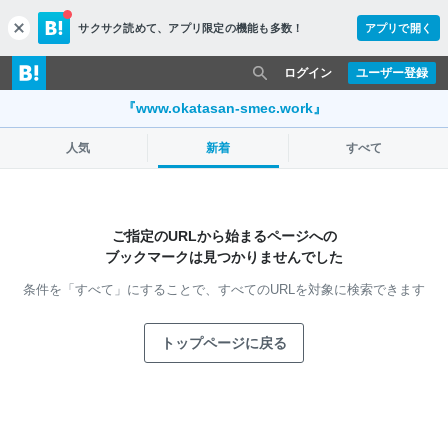
サクサク読めて、
アプリ限定の機能も多数！
アプリで開く
c
l
o
ログイン
ユーザー登録
s
e
『www.okatasan-smec.work』
人気
新着
すべて
ご指定のURLから始まるページへの
ブックマークは見つかりませんでした
条件を「すべて」にすることで、
すべてのURLを対象に検索できます
トップページに戻る