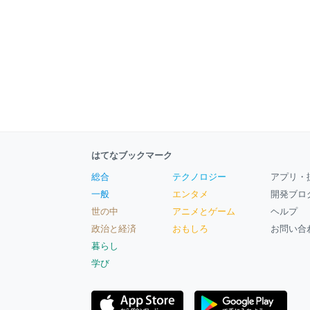
はてなブックマーク
総合
テクノロジー
アプリ・
一般
エンタメ
開発ブロ
世の中
アニメとゲーム
ヘルプ
政治と経済
おもしろ
お問い合
暮らし
学び