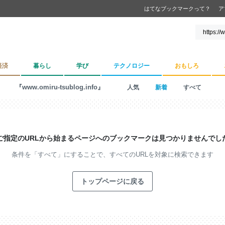
はてなブックマークって？
ア
経済
暮らし
学び
テクノロジー
おもしろ
『www.omiru-tsublog.info』
人気
新着
すべて
ご指定のURLから始まるページへの
ブックマークは見つかりませんでし
条件を「すべて」にすることで、
すべてのURLを対象に検索できます
トップページに戻る