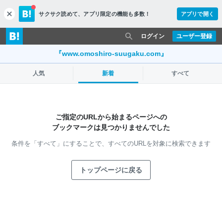
サクサク読めて、
アプリ限定の機能も多数！
アプリで開く
c
l
o
ログイン
ユーザー登録
s
e
『www.omoshiro-suugaku.com』
人気
新着
すべて
ご指定のURLから始まるページへの
ブックマークは見つかりませんでした
条件を「すべて」にすることで、
すべてのURLを対象に検索できます
トップページに戻る