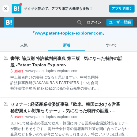
サクサク読めて、
アプリ限定の機能も多数！
アプリで開く
c
l
o
ログイン
ユーザー登録
s
e
『www.patent-topics-explorer.com』
人気
新着
すべて
書評: 論点別 特許裁判例事典 第三版 - 気になった特許の話
題 -Patent Topics Explorer-
3
users
www.patent-topics-explorer.com
中上級者向けの書籍になると思いますが、中村合同特
許法律事務所(NAKAMURA & PARTNERS ｜中村合同
特許法律事務所 (nakapat.gr.jp))の高石先生の書かれた
書籍を読んだので書評です。 論点別 特許裁判例事
典 第三版 posted with ヨメレバ 高石 秀樹 経済産業
セミナー: 経済産業省委託事業「欧米、韓国における営業
調査会 2022年01月08日頃 Amazonで探す Kindleで探
す 本件は第三版となっており、日本における必要な裁
秘密漏えい対策セミナー」 - 気になった特許の話題 -
判例がほぼ網羅されている書籍になります。収録した
Patent Topics Explorer-
3
users
www.patent-topics-explorer.com
裁判例を第２版から2割増加させたということで下記
JETROで経産省の委託で欧米・韓国における営業秘密漏洩対策セミナー
のように厚さもグレードアップしております。 第二
が開かれるそうです。 海外子会社等の情報漏洩対策が間に合っていない
版：375ページ 第三版：534ページ 高石先生は
企業なども多いので参考になるかもしれません。特にアメリカは転職も