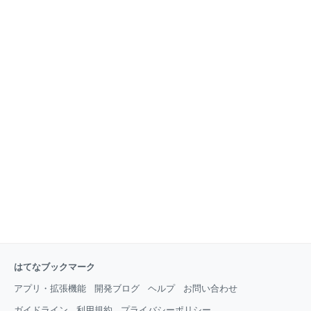
YouTubeのチャンネルも開設されており、こちらの書
多いこともあり、元従業員の転職先への情報持ち出しといったトレード
籍は先生のYouTubeのチャンネルとも親和性が高いの
シークレットに関連した訴訟も多いので興味深いですね。
で、お勧めです。 訴訟だけでなく、特許出願の審査を
www.jetro.go.jp グローバル化により海外に進出する日系企業が増加し、
受ける中での反論構築などにも有用と
これに伴い技術情報等の漏洩・窃取リスクも増大しています。製造、販
売等の拠点を海外に有する場合には、各国における営業秘密の保護に関
連する法規や権利行使のプラクティス、商習慣等の相違を考慮したうえ
で、各拠点で営業秘密を管理する必要があります。 しかしながら、海外
拠点での営業秘密管理体制の整備には、手付かずのままとなっている日
系企業も少なくありません。 本セミナーでは、欧米（米国、欧州、ドイ
ツ、イギリス）
はてなブックマーク
アプリ・拡張機能
開発ブログ
ヘルプ
お問い合わせ
ガイドライン
利用規約
プライバシーポリシー