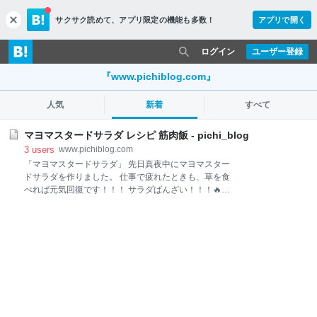
サクサク読めて、
アプリ限定の機能も多数！
アプリで開く
c
l
o
ログイン
ユーザー登録
s
e
『www.pichiblog.com』
人気
新着
すべて
マヨマスタードサラダ レシピ 筋肉飯 - pichi_blog
3
users
www.pichiblog.com
「マヨマスタードサラダ」 先日真夜中にマヨマスター
ドサラダを作りました。 仕事で疲れたときも、草を食
べれば元気回復です！！！ サラダばんざい！！！🔥🔥
使用食材 ＜野菜・果物・肉＞ ＜調味料＞ レシピ ＜サ
ラダ＞ ＜ドレッシング＞ まとめ マヨマスタードサラ
ダ 使用食材 ＜野菜・果物・肉＞ ・サニーレタス3,4枚
・きゅうり半分 ・かいわれ大根1/3パック ・オレンジ
1/4 ・わかめ ・ゆで卵1つ ・玉ねぎ1玉 ・しめじ半パ
ック ・鶏むね肉orささみ 好みの量 ＜調味料＞ ・マス
タード ・マヨネーズ ・醤油 レシピ ＜サラダ＞ 1.ゆで
卵を作る。 時間は8分30秒がおススメ。 この時間でや
ると黄身が良い感じにトロトロになる。 ※絶対に氷水