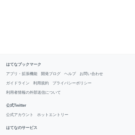
を作っておく。ゆでたらすぐ浸す。 2.乾燥わかめを水
で戻しておく。 3.サニーレタスを器に敷き詰める。 サ
ニーレタスなんてあればあるほど美味い。 野菜
はてなブックマーク
アプリ・拡張機能
開発ブログ
ヘルプ
お問い合わせ
ガイドライン
利用規約
プライバシーポリシー
利用者情報の外部送信について
公式Twitter
公式アカウント
ホットエントリー
はてなのサービス