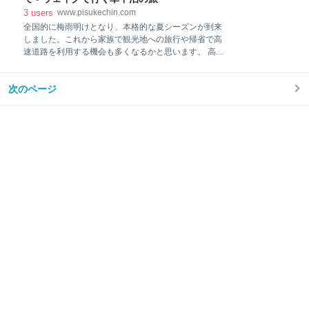
す。これで買い物の支払いが完了します。便利なた
3
users
www.pisukechin.com
め、自分もPayPayをコンビニなどでの支払いに利用し
全国的に梅雨明けとなり、本格的な夏シーズンが到来
ています。 日頃から頻繁に利用しているQR決済です
しました。これから家族で観光地への旅行や帰省で高
が、ひとつ疑問が湧いてきました。 「スマホの通信速
速道路を利用する機会も多くなるかと思います。 高速
度が低速になったときは使えるのか？」 実際に低速通
道路を走っていると、時々、「ぴしっ！！」と何かが
信時にQR決済を使ってみたので紹介したいと思いま
当たった音を聞いたことはないでしょうか。経験され
す。 スマホの通信速度が低速に！ 最近は使いきれない
次のページ
た方はピンときたかもしれませんが、飛び石がフロン
ほどの大容量を提供するサービスがたくさんあります
トガラスに当たった音です。 一般道でも飛び石が当た
ることがありますが、高速道路での飛び石は速度も速
く、当たった時の衝撃も威力も大きいです。 飛び石で
すがほとんどはガラスに点状の痕が付くぐらいで済む
ことが多いですが、時にはフロントガラスを割るほど
の威力がある場合もあります。たちが悪いのは、痕が
小さく気づきにくい場合でも、時間が経ってからガラ
スに傷が入っていくことがあります。 先日ですが家族
の車で旅行に行った際に、飛び石被害により大出費を
経験してしまいました。その時の状況と、飛び石が当
たった際の対応について書