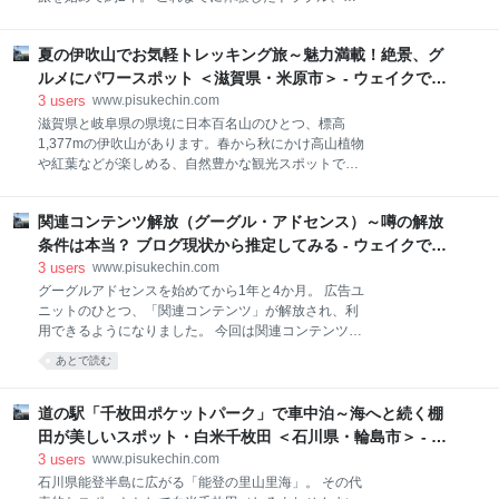
ライバルはスズキ・ハスラー！？ 車の仕様を比較して
っくりしたこと、ほっこりしたことなどをいくつか紹
みる タフトの車中泊的レビュー 開放感が凄すぎ！ガラ
介していきたいと思います。 体験談１～夜中のトント
スルーフ「スカイフィールトップ」 快適装備もばっち
夏の伊吹山でお気軽トレッキング旅～魅力満載！絶景、グ
ン 体験談２～夜明けとともに 体験談３～丸見え 体験
り！電動パーキングブレーキに両シートヒーターなど
談４～気分は船乗り 体験談５～呪縛からの解放 体験談
ルメにパワースポット ＜滋賀県・米原市＞ - ウェイクで行
座り心地の良いシート 荷室も十分な広さを確保 後
６～いつかどこかで 体験談７～みんな友達 まとめ 体
く車中泊の旅
3
users
www.pisukechin.com
験談１～夜中のトントン はじめての車中泊で、山奥の
滋賀県と岐阜県の県境に日本百名山のひとつ、標高
道の駅に泊まった時のことです。 シートを倒してマッ
1,377mの伊吹山があります。春から秋にかけ高山植物
トを敷いて寝る準備完了。 夜も遅くなり、ワクワクし
や紅葉などが楽しめる、自然豊かな観光スポットで
ながら眠りにつきました。 「シートの段差が腰に当た
す。 麓より有料道路「伊吹山ドライブウェイ」で9合
って眠れんなぁ…」 と思いながらも、心地よい虫の鳴
目のスカイテラス駐車場に駐車し、山頂までは3つの
き声と風の音に包まれ、日中の疲れもあってすぐに眠
関連コンテンツ解放（グーグル・アドセンス）～噂の解放
登山道より登頂することができます。比較的歩きやす
りに落ちました。 夜も更けた頃、 ・・・トント
く、距離もコースにより500から1,500mmと気軽に山
条件は本当？ ブログ現状から推定してみる - ウェイクで行
ン！・・・ 「ん？？」 ・・・トントントン・・・
歩きを楽しむことができます。季節により高山植物の
く車中泊の旅
3
users
www.pisukechin.com
花が咲き、目でも楽しませてくれます。 今回は伊吹山
グーグルアドセンスを始めてから1年と4か月。 広告ユ
の頂上を目指し、登山道から眺める景色、山頂の絶
ニットのひとつ、「関連コンテンツ」が解放され、利
景、グルメなどを堪能したので紹介したいと思いま
用できるようになりました。 今回は関連コンテンツの
す。2日に渡り3つの登山道コースも歩いてみたので、
噂の解放条件について、本ブログでの記録を振り返
あとで読む
その違いについても紹介してきます。 アクセス 施設情
り、推定してみたいと思います。 関連コンテンツって
報 登山コース 西コース・びわこ展望台 美しい高山植
何？ 確認方法 利用するメリットって？ 解放条件につ
物の花々 びわこ展望台 いざ山頂へ！ 山頂 日本武尊の
いて 噂の解放条件 解放時の本ブログの状況 PV数と記
道の駅「千枚田ポケットパーク」で車中泊～海へと続く棚
石像 山頂展望スペース 伊吹山寺覚心堂 山頂の休憩処
事数 カバレッジ状況 使用方法 広告について気にした
田が美しいスポット・白米千枚田 ＜石川県・輪島市＞ - ウ
いこと まとめ 関連コンテンツって何？ ブログで紹介
ェイクで行く車中泊の旅
3
users
www.pisukechin.com
している広告を訪問者がクリックして閲覧すること
石川県能登半島に広がる「能登の里山里海」。 その代
で、報酬が発生するサービスがグーグルアドセンスで