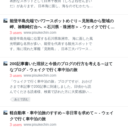
表的なスポットとして白米千枚田（しろよねせんまい
す（以後、アドセンスと略す）。 ブロガーの多くが興
だ）があります。 日本海に面し、海をのぞむかたちで
味を持ち検討、導入しているサービスのひとつかと思
いくつもの棚田が形成され、その美しい景色を求め、
います。本ブログでも開設当初より利用しています。
多くの観光客で賑わうスポットになっています。 今回
アドセンスを利用するには審査があり、合格すると4
能登半島先端でパワースポットめぐり～見附島から聖域の
は白米千枚田に隣接した道の駅「千枚田ポケットパー
種類の広告を利用することができます。記事内広告、
ク」に車中泊してみたので紹介したいと思います。 ア
岬、禄剛崎灯台へ ＜石川県・珠洲市＞ - ウェイクで行く車
リンク
クセス 施設情報 白米千枚田 世界農業遺産「能登の里
中泊の旅
3
users
www.pisukechin.com
山里海」の代表的存在 雰囲気はどんな感じ？ おすすめ
能登半島先端に位置する石川県珠洲市。 海に面した風
の駐車場所 入浴情報 能登七見健康福祉の郷なごみ 周
光明媚な名所が多い、能登を代表する観光スポットで
辺の観光 窓岩 垂水の滝 グルメ情報 ８番らーめん まと
す。海に現れた軍艦「見附島」、日本三大パワースポ
め アクセス 能登半島の北部、国道249号線沿いに道の
ットのひとつ「聖域の岬」、禄剛崎灯台など、能登旅
駅「千枚田ポケットパーク」があります。道の駅のす
で必ず訪れたいおすすめスポットかと思います。 今回
ぐ近くには白米千枚田があり、歩いてすぐアクセスで
200記事書いた現状と今後のブログの行方を考える～はて
は能登半島先端のパワースポットめぐりを紹介したい
きます。 施設情報 駐車場：普通 49台 / 大型 5台 /身障
と思います。 旅の行程 見附島 恋人の聖地「えんむす
なブログ - ウェイクで行く車中泊の旅
者 2台 トイレ：24時間使用
びーち」 夜はライトアップ 聖域の岬 空中展望台・ス
3
users
www.pisukechin.com
カイバード 青の洞窟 禄剛崎灯台 まとめ 旅の行程 見附
「ウェイクで行く車中泊の旅」ブログですが、おかげ
島 浜辺から100mほど離れた場所に、まるでこちらに
さまで本記事で200記事に到達しました。日頃から読
向かってくる軍艦のような島「見附島」があります。
んでくださる読者様、検索で訪れた方に大変感謝いた
高さ28mの大岩で、その姿から別名・軍艦島とも呼ば
します。 趣味の車中泊旅やアイテムを気ままに紹介し
あとで読む
れています。 見附島（別名・軍艦島） 引き潮の際は島
ていこうと始めたブログですが、まさかここまで続け
の近くまで敷石を歩いて渡ることもできます。敷石は
られるとは思いませんでした。ブログを辞めてしまう
大きさも並べ方も不規則で滑りやすいことから、実際
方が多いという3か月、1年、100記事も楽しみながら
軽自動車・車中泊旅のすすめ～非日常を求めて～ - ウェイ
に渡るには勇気がいるかと思います。10mも歩かない
クリアすることができました。はてなブログの読者制
クで行く車中泊の旅
度や検索流入が増えて、「読まれているんだなぁ」と
3
users
www.pisukechin.com
いう実感が継続のモチベーションにつながっていると