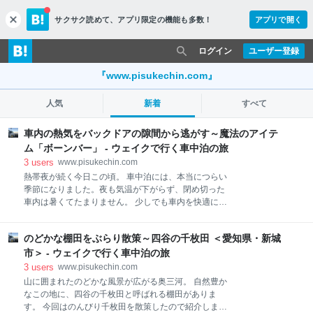
サクサク読めて、
アプリ限定の機能も多数！
アプリで開く
c
l
o
ログイン
ユーザー登録
s
e
『www.pisukechin.com』
人気
新着
すべて
車内の熱気をバックドアの隙間から逃がす～魔法のアイテ
ム「ボーンバー」 - ウェイクで行く車中泊の旅
3
users
www.pisukechin.com
熱帯夜が続く今日この頃。 車中泊には、本当につらい
季節になりました。夜も気温が下がらず、閉め切った
車内は暑くてたまりません。 少しでも車内を快適にす
るため、窓を開けたいところですが、車内が見えるの
に抵抗がある。他に換気できる場所はないかと探して
のどかな棚田をぶらり散策～四谷の千枚田 ＜愛知県・新城
みると、意外なところにありました。 「バックドアを
少し開けておく」 あれだけの面積のドアに隙間ができ
市＞ - ウェイクで行く車中泊の旅
れば、換気能力も高そうです。また、少し開けるぐら
3
users
www.pisukechin.com
いなので、車内も見えにくく、プライバシー的にも安
山に囲まれたのどかな風景が広がる奥三河。 自然豊か
心です。 今回は、バックドアを固定できるアイテム
なこの地に、四谷の千枚田と呼ばれる棚田がありま
「ボーンバー」を紹介したいと思います。 ボーンバー
す。 今回はのんびり千枚田を散策したので紹介しま