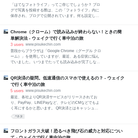
中泊
カーネル（CarNeru）ってなに？ 休刊の経緯 復刊の連
「はてなフォトライフ」ってご存じでしょうか？ ブロ
絡が届く 最後に 合わせて読みたい
グで写真を投稿する際は、この「フォトライフ」内に
www.pisukechin.com カーネル（CarNeru）ってな
保存され、ブログで公開されています。何も設定しな
に？ カーネルは年4回発刊される「車中泊」に特化し
ければ、「Hatena Blog」というフォルダに写真がた
た雑誌です。各季節ごとに夏の暑さや冬の寒さをしの
まっているはずです。 多くの方がフォルダの公開設定
ぐアイデア、アイテムなど、車中泊でのお役立ち情報
Chrome（クローム）で読み込みが終わらない！ときの簡
を「自分のみ」にして公開を制限しているかと思いま
が満載です。車中泊で使えるアイテムを実際に使って
すが、これって本当に他の人はみることができないの
単解決法 - ウェイクで行く車中泊の旅
みてのインプレ、小技など参考になる情報ばかり
でしょうか？ 疑問に思ったので、実際に確かめてみま
3
users
www.pisukechin.com
した。 はてなフォトライフとは？ フォトライフの使い
普段からブラウザは「Google Chrome（グーグル クロ
方 アップした画像のアドレス じぶんだけ設定でも見え
ーム）」を使用していますが、最近、ある症状に悩ん
ちゃうんです はてなフォトへの写真アップは慎重に ア
でいました。 いつまでたっても読み込みが完了しな
ップした写真の削除方法 まとめ はてなフォトライフと
い！ 読み込みを示す「ぐるぐる渦巻」が終わらないん
は？ はてなフォトライフとは、はてなのサービスのひ
です。 延々と渦巻が回り続け、止まりません。 読み込
とつで、写真を自由にアップし公開できるサービスで
QR決済の疑問。低速通信のスマホで使えるの？ - ウェイク
み中渦巻 ↓ 「googleads.g.doubleclick.netを待機して
す。はてなブログでもこのサービスを利用し、写真を
います」、、、 グーグルアドセンスの読み込みから、
で行く車中泊の旅
登録し記事で公開することができます。 容量は、
まったく進みません。 しかし、ある方法で一発解決し
5
users
www.pisukechin.com
ました。 しかも簡単な方法です。 いつ終わるかわから
最近、各社よりQR決済サービスがリリースされてお
ない、ぐるぐる渦巻地獄から解放されました。 症状 普
り、PayPay、LINEPayなど、テレビのCMなどでもよ
段と変わらずブラウザ「Chrome」を使って自分のブ
く耳にするかと思います。 QR決済とはキャッシュレ
ログを開こうとしたところ、見た目はほぼ開いている
スサービスのひとつで、スマホにインストールしたア
*ネタ
のですが、タブの読み込み中を示す渦巻が、待てども
プリに表示されたQRコードで買い物ができるサービス
延々と回り続ける症状があらわれました。 グーグルア
です。口座やクレジットカードからあらかじめ入金し
ドセンスの読み込みで停まっており、アドセンスを利
利用します。 使い方は簡単で、アプリを起動し、表示
フロントガラス大破！恐るべき飛び石の威力と対応につい
用している
されたQRコードを店員にスキャンしてもらうだけで
て - ウェイクで行く車中泊の旅