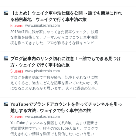
って何？ 金具1本で取付簡単！ 取付方法 ドアストライ
す。 どこにあるの？ 癒されたかん？ そこそこの傾斜
カーにボーンバーを引っ掛ける バックドアを降ろして
を下っていく 村人発見！ ここでクイズです！ 千枚田
ロックする 取付後もドアの施錠は可能 ボーンバーの収
【まとめ】ウェイク車中泊仕様を公開 ～誰でも簡単に作れ
のふもとに到着、そして絶景！ そして現実へ・・・ さ
納～100均アイテムを活用！ 使ってみた感想 劇的な涼
いごに どこにあるの？ 奥三河の山奥にあります。 新
る秘密基地 - ウェイクで行く車中泊の旅
しさを求めるには限界が… まとめ ボーンバーって何？
東名高速の新城ICを降りて、ひたすら北上した山の中
5
users
www.pisukechin.com
にあります。駐車場は2か所あります。今回は千枚田
2018年7月に我が家にやってきた愛車ウェイク。 快適
の上の方にある第2駐車場から散策してみました。 第2
な車旅を目指して、ノーマルからコツコツと車中泊環
駐車場（千枚田の上の方） 癒されたかん？ 第2駐車場
境を作ってきました。プロが作るような軽キャンピン
は千枚田の上の方にあり、そこからの景色は最高で
グカーには遠く及びませんが、自分なりに快適な車中
す。でも、千枚田は一番下のふもとから見るのが一
泊仕様のウェイクができたと思っています。 汎用品を
番！ということで、ふもとを目指して歩くことにしま
ブログ記事内のリンク切れに注意！～誰でもできる見つけ
使って手軽に作る いつでもノーマルに戻せる 多少雑で
した。 第2駐車場からの景色 そこそこの傾斜を下って
も自分さえ満足すればOK をモットーにしているた
方 - ウェイクで行く車中泊の旅
いく のんびり田んぼを眺めながら散策しましょうか。
め、 「誰でも簡単に作れる（マネできる）」 というこ
5
users
www.pisukechin.com
農道
とが、ウェイクで目指した車中泊仕様です。 そこで今
ブログを書き始めて年数が経ち、記事もそれなりに増
回は、 これから車中泊旅をはじめたい 車中泊仕様の車
えてくると、過去にどんな記事を書いていたのか、気
内ってどんな感じか知りたい という方に少しでも参考
になることがあるかと思います。 久々に過去の記事を
になるよう、ウェイクの車中泊仕様について紹介して
開いてみると、そこに貼ってあったリンクがおかしな
いきたいと思います。 「あわせて読みたい」に、本ブ
ことに。 「リンク先のページが見つかりません（Not
ログで紹介した詳細記事のリンクがありますので、そ
YouTubeでブランドアカウントを作ってチャンネルを引っ
Found）」 リンク先のアドレスが変わったり閉鎖され
ちらも読んでいただけると嬉しいです。 快適な睡眠環
たことで、リンク切れを起こしているようです。過去
越しする方法 - ウェイクで行く車中泊の旅
境づくり シートのフラット化 敷布団とシュラフ、電気
記事あるあるですね。 「他にもどれくらいリンク切れ
3
users
www.pisukechin.com
があるのだろうか？」 誰もが気になるかと思います。
YouTubeチャンネルを開設して約8年。 あまり更新せ
そこで今回は、 ブログ内のリンク切れを誰でも簡単に
ず放置状態ですが、昨今のYouTube人気と、ブログで
見つける方法を紹介したいと思います。 リンク切れ放
伝えきれない情報を動画でも発信したいという思いか