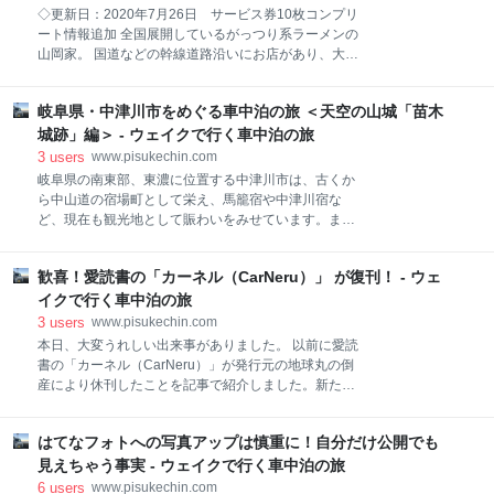
す。しかし、防寒だけでは限界がありそうなので、思
◇更新日：2020年7月26日 サービス券10枚コンプリ
い切って、大容量電源＋暖房器具を導入することにし
ート情報追加 全国展開しているがっつり系ラーメンの
ました。 今回、導入したのは「suaoki製ポータブル電
山岡家。 国道などの幹線道路沿いにお店があり、大型
源 PS5B」、暖房器具としては電気ブランケット、電
駐車場も完備というところが多く、トラック運転手さ
気敷毛布です。冬車中泊実践の前に、どのくらい使え
んにも人気のあるラーメン屋です。24時間営業なの
るのか試してみたので、紹介したいと思います。 大容
岐阜県・中津川市をめぐる車中泊の旅 ＜天空の山城「苗木
で、深夜でも活動している人にとっては、ありがたい
量ポータブル電源 PS5B 選んだ理由 スペック どのく
ラーメン屋です。 15年ぐらい前に初めて行ってから、
城跡」編＞ - ウェイクで行く車中泊の旅
らい使えるの？ 使用方法 付属品 充電方法 自動車での
その味にはまってしまいました。無性にたべたくなる
3
users
www.pisukechin.com
中毒性があります。大はまりしているときは、週一で
岐阜県の南東部、東濃に位置する中津川市は、古くか
行っていたかもしれません。いまでも、月一で必ず通
ら中山道の宿場町として栄え、馬籠宿や中津川宿な
っています。 今回は山岡家のラーメンの中で、これし
ど、現在も観光地として賑わいをみせています。ま
か食べてないというぐらいお気に入りの「特製味噌ラ
た、近年の天空のお城ブームもあり、鎌倉時代から当
ーメン」を紹介したいと思います。 どんなジャンルの
地を治めていた遠山家の山城「苗木城跡」も注目すべ
ラーメン？ 特製味噌ラーメン 待望のラーメン到着 ス
歓喜！愛読書の「カーネル（CarNeru）」 が復刊！ - ウェ
き観光スポットになっています。自然豊かな地域でも
ープは超濃厚こってり 麺は極太 普通の味噌ラーメンと
あり、付知峡（つけちきょう）の不動の滝など、その
イクで行く車中泊の旅
の違い ネギマヨチャーシュー丼 完食、ごちそうさまで
迫力に圧倒されてしまいます。 今回は、歴史、自然豊
3
users
www.pisukechin.com
かな中津川市を、車中泊の旅で巡ってみましたので紹
本日、大変うれしい出来事がありました。 以前に愛読
介したいと思います。 天空の山城「苗木城跡」編 苗木
書の「カーネル（CarNeru）」が発行元の地球丸の倒
城跡について アクセス方法 天守展望台に向け、いざ出
産により休刊したことを記事で紹介しました。新たな
発！ 写真撮影スポットに到着 風吹門から三の丸へ 大
譲渡先がみつかり復刊することを切望し待っていまし
門から二の丸へ 天守展望台に向け上っていく 天守展望
たが、先日、メールにて復刊の連絡が届きました。
台に到着 苗木遠山史料館 施設情報 展示内容 まとめ 合
はてなフォトへの写真アップは慎重に！自分だけ公開でも
「おお！願いが届いた！やったー！」 あまりの歓喜に
わせて読みたい ◆中山道「馬籠宿」編はこちら ◆ 付
自分でもびっくりです。 今回の出来事であるカーネル
見えちゃう事実 - ウェイクで行く車中泊の旅
知峡「不動の滝」、夕森公園「龍神の滝」、 そして車
の休刊から復刊までの経緯を紹介したいと思います。
6
users
www.pisukechin.com