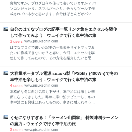
はグローブボックス等に雑然と入れていましたが、
突然ですが、ブログは何を使って書いていますか？ パ
「もう少し綺麗にしかもすぐ手の届くところに置けな
ソコンだったり、スマホだったり、色々なツールで作
いかなぁ」と思っていたところ、「これは使えそ
成されているかと思います。自分はほとんどがパソコ
う！」というアイテムを発見しました。 無印良品「吊
ンです。スマホ用のインターフェイスと操作性に慣れ
るして使える洗面用具ケース（税込1,590円）」 洗面
ず、どうしてもマウスが使えるパソコンになってしま
所やバスルームでの使用を想定した製品です。 今回、
自分のはてなブログの記事一覧リンク集をエクセルを駆使
います。 「スマホでもキーボードとマウスが使えれば
車中泊で小物入れとして使ってみたので、紹介したい
いいのに…」 と思っていたところ、なんと、iPhoneで
して作ってみよう - ウェイクで行く車中泊の旅
と思います。 製品仕様 吊り下げ用のフック付き 固定
iOS13から、マウスが使えるようになったとのこと。
3
users
www.pisukechin.com
用のゴムバン
早速、キーボードとマウスをBluetoothで接続してみた
はてなブログで書いた記事の一覧表をサイトマップみ
ので紹介したいと思います。 この記事もスマホで作成
たいに作成できないか？と思い、今回、エクセルを駆
しました！と言いたいのですが、パソコンで書いてい
使して作ってみたので、その方法を紹介したいと思い
ます。スマホで書かなかった理由とは、、、？？？
ます。 作成しようと思った理由 完成した記事一覧表ペ
iPhoneでもマウスが使える 接続した機器 接続方法 キ
ージ 使用したツールはエクセル！ エクセルを使ってリ
ーボード マウス マウス操作について ブログを書いて
大容量ポータブル電源 suaoki製「PS5B」(400Wh)で冬の
ストを作成 記事一覧を取得する エクセルに貼り付ける
みる まとめ iPhoneでもマウスが使える iOS13からマ
マクロを作成し実行する 記事一覧表のページを作成す
車中泊を楽しもう - ウェイクで行く車中泊の旅
ウスを使用できるようにな
る 記事一覧表が完成！ 新規記事を追加する場合の方法
4
users
www.pisukechin.com
まとめ 作成しようと思った理由 記事がある程度たまっ
本格的な冬に向け気温も下がり、車中泊には厳しい季
てくると、リンク付きの記事一覧（タイトル）がある
節になってきました。昨年に車中泊デビューし、冬の
と便利かと思い、ページを作成することにしました。
車中泊にも興味はあったものの、寒さに耐えれそうに
はてなブログのダッシュボードから見ることもできま
なく、諦めていました。しかし、「冬も車中泊を楽し
すが、ブログ上にページとして作成した方が、ブログ
みたい！」ということで、思い切って冬車中泊をやっ
に来てくれた方により多くの記事を見てもらえるかも
くせになりすぎる！「ラーメン山岡家」 特製味噌ラーメン
てみることにしました。 車中泊で使用している車は普
という期待もあります。過去の記事をすぐに探せると
通の軽自動車で、FFヒーターなどの装備もなく、寒さ
の魔力 - ウェイクで行く車中泊の旅
いう便利さもあります。 完成した記事一覧表ページ こ
対策としては、基本は重ね着などの「防寒」になりま
3
users
www.pisukechin.com