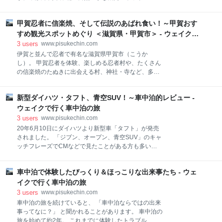
市のほぼ中央、国道1号線沿いにあります。旧宿場町
クセスも良く、車やバイク、自転車のツーリング客で
までは歩いても数百mほどです。旧宿場町の近くにも
人気の道の駅です。 今回は道の駅「湖北みずどりステ
無料の観光用駐車場があります。 道の駅近くにはJR関
甲賀忍者に信楽焼、そして伝説のあばれ食い！～甲賀おす
ーション」に車中泊したので紹介したいと思います。
西本線（関駅）が走っています。 道の駅「関宿」 施設
アクセス 施設情報 基本情報 売店・食事処 雰囲気はど
すめ観光スポットめぐり ＜滋賀県・甲賀市＞ - ウェイクで
情報 小さな道の駅ですが、売店、食事処や、情報
んな感じ？ おすすめの駐車場所 入浴情報 北近江の湯
行く車中泊の旅
3
users
www.pisukechin.com
（北近江リゾート） 周辺の観光情報 湖北野鳥センター
伊賀と並んで忍者で有名な滋賀県甲賀市（こうか
奥びわ湖パークウェイ 小谷城戦国歴史資料館 長浜城歴
し）。 甲賀忍者を体験、楽しめる忍者村や、たくさん
史博物館 まとめ アクセス 琵琶湖の北東部、湖北エリ
の信楽焼のたぬきに出会える村、神社・寺など、多く
アに道の駅があります。 県道331号線沿いで琵琶湖に
の観光スポットがあります。また、近江牛と松茸をお
近く周辺に田畑が広がる、のどかな田舎の道の駅の雰
腹一杯食べられる伝説のお店もあります。 今回は甲賀
囲気があります。 道の駅からは長浜市内や、琵琶湖北
新型ダイハツ・タフト、青空SUV！～車中泊的レビュー -
の魅力溢れる観光スポットをめぐり、心もお腹も大満
側の自然豊かな観光スポットへのアクセスも良く、琵
足の旅をお届けしたいと思います。 旅の行程 甲賀の里
ウェイクで行く車中泊の旅
琶湖観光での休憩場所として人気があります。
忍者村 施設情報 からくり屋敷 甲賀忍者博物館 忍者体
3
users
www.pisukechin.com
験 信楽陶芸村 施設情報（本店） 窯屋・登り窯 新宮神
20年6月10日にダイハツより新型車「タフト」が発売
社 信楽伝統産業会館 施設情報 スカーレット特別展 設
されました。 「ジブン、オープン、青空SUV」のキャ
楽陶苑（たぬき村） 施設情報 掘り出し物がいっぱい
ッチフレーズでCMなどで見たことがある方も多いか
自然豊かなパワースポット 青土ダム 弁天池 大池寺の
と思います。 新型タフトですが、なんと！ 天井にガラ
琵琶湖庭園 名物あばれぐい「松茸屋 魚松」 施設情報
スルーフが標準装備なんです。 天井のシェードを開放
（本店） まとめ 旅の行程 甲賀の里・忍者村での忍者
車中泊で体験したびっくり＆ほっこりな出来事たち - ウェ
すると、頭上には青空が広がり開放感は抜群です。青
体験したのち、信楽焼の生産地を訪れ、たくさんのた
空の広がる海岸線、紅葉の綺麗な秋の山、星空が広が
イクで行く車中泊の旅
ぬきの置物に出会います。甲賀市内の珍しい
るスポットなど、ガラスルーフから見える景色を楽し
3
users
www.pisukechin.com
めると思うとワクワクしてきます。 普段使いからレジ
車中泊の旅を続けていると、 「車中泊ならではの出来
ャーまで楽しさが詰まった新型タフト。 今回は車中泊
事ってなに？」 と聞かれることがあります。 車中泊の
視点からレビューしていきます。 新型タフトについて
旅を始めて約2年。 これまでに体験したトラブル、び