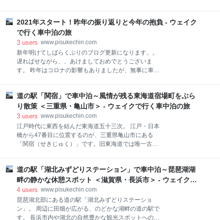
置がダメな理由 リンクチェッカーの活用 使用方法 終
ら、久々にYoutube復帰してみました。 久々にマイチ
わるまでに時間がかかるのがデメリット リンク切れの
ャンネルを見てみると、いくつか気になる点が。。 本
アドレス確認 エクセルを使用した整理方法 リンク切れ
2021年スタート！昨年の振り返りと今年の抱負 - ウェイク
アカウント内でチャンネル作成しているので、タイト
がある記事ってどこ？ まとめ リンク切れ放置がダメな
ルがアカウント登録時のユーザー名のまま 連絡先メー
で行く車中泊の旅
理由 リンク切れがダメな理由は大きく３つあ
ルも普段使っているメールになっている 「チャンネル
3
users
www.pisukechin.com
を本アカウントと切り離したいなぁ」 と思いながら
新年明けてしばらくぶりのブログ更新になります。。
色々調べると、ブランドアカウントなるものがあり、
遅ればせながら、、あけましておめでとうございま
タイトルもメールも別の専用のものを使えるみたいで
す。 昨年はコロナの影響もありましたが、無事に車中
す。 さっそく、ブランドアカウントを作ってチャンネ
泊旅を続け、ブログも辞めることなく継続することが
ルを引っ越ししてみたので、備忘録もかねて、その方
できました。 読者の皆様、検索で訪れてくださった皆
法を書いていきたいと思います。 本アカウントにその
道の駅「関宿」で車中泊～風情が残る東海道宿場町をぶら
様には感謝でいっぱいです。 2021年がスタートし
ままチャンネル作成して何がいけないの？ ブランドア
（もう、10日経っていますね。。）、昨年の振り返り
り散策 ＜三重県・亀山市＞ - ウェイクで行く車中泊の旅
カウントの作り方 チャンネルの引っ越し方法 個
と今年の抱負を書いていきたいと思います。 昨年の振
3
users
www.pisukechin.com
り返り 今まで行ったことが無いところを車中泊でめぐ
江戸時代に東西を結んだ東海道五十三次。 江戸・日本
る〇 地域の自然、歴史、グルメを堪能する ◎ 年間通
橋から47番目に位置するのが、三重県亀山市にある
じて車中泊旅を続ける 〇 ソロキャン始める △ 車中泊
「関宿（せきじゅく）」です。旧東海道では唯一古き
以外のネタもじゃんじゃん書く ◎ 今年の抱負 車中泊
宿場町の雰囲気を残しており、街並みの風情を感じら
の旅 キャンプ ウェイク ブログ 最後に 今年の年末年始
れる人気の観光スポットです。 その旧宿場町の近く、
は・・・ 昨年の振り返り 2020年新年に掲げた抱負を
道の駅「湖北みずどりステーション」で車中泊～琵琶湖湖
国道1号製沿いにあるのが道の駅「関宿」です。 今回
振り返ってみると、 ・今まで行ったことが無いところ
は道の駅関宿で車中泊、そして旧宿場町をぶらり散策
畔の静かな休憩スポット ＜滋賀県・長浜市＞ - ウェイクで
を車中泊でめぐる。 四国をぐるっと回っ
してみたので紹介したいと思います。 アクセス 施設情
行く車中泊の旅
4
users
www.pisukechin.com
報 基本情報 売店 定食屋「みくら」 情報コーナー（休
琵琶湖北部にある道の駅「湖北みずどりステーショ
憩スペース） 雰囲気はどんな感じ？ 入浴情報 施設情
ン」。 周辺に田畑が広がる、のどかな湖畔の道の駅で
報 東海道関宿 まとめ アクセス 道の駅「関宿」は亀山
す。 長浜市内や湖北の自然豊かな観光スポットへのア