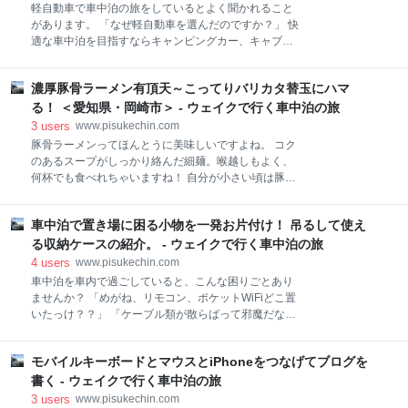
軽自動車で車中泊の旅をしているとよく聞かれること
思います。 無事に200記事達成を迎えましたが、まだ
があります。 「なぜ軽自動車を選んだのですか？」 快
まだ弱小ブログで細々とやっているのが現状です。は
適な車中泊を目指すならキャンピングカー、キャブコ
てブ、グーグル砲被弾の経験もなく、被弾されている
ンがお勧めです。サイズ規制のある軽自動車、お世辞
方は凄いなぁ、記事も面白いなぁと感心するばかりで
にも車内も広くなく、快適にすごせるのか疑問に思わ
す。 ブログは読んでもらってなんぼ。 アクセス数やア
濃厚豚骨ラーメン有頂天～こってりバリカタ替玉にハマ
れても不思議ではありません。 そこで今回は、車中泊
ドセンスなどの収益も気になる所です。 そこで今回
に軽自動車を選んだ理由、おススメポイントを今まで
る！ ＜愛知県・岡崎市＞ - ウェイクで行く車中泊の旅
は、200記事書
の車中泊経験から紹介したいと思います。 車中泊の魅
3
users
www.pisukechin.com
力 車中泊できる車 維持費を考えてみる 軽自動車を選
豚骨ラーメンってほんとうに美味しいですよね。 コク
んだ理由 維持費が安い 一人旅には十分な室内空間 狭
のあるスープがしっかり絡んだ細麺。喉越しもよく、
い道でも気にせず入っていける いつでも元通り おすす
何杯でも食べれちゃいますね！ 自分が小さい頃は豚骨
めポイントまとめ まとめ 車中泊の魅力 車中泊の魅力
ラーメンの存在をまったく知らず、ラーメンといえ
は何といってもそのフットワークの軽さだと思いま
ば、醤油、味噌、塩だけでした。タンメンや広東麺な
す。好きな時、思い立ったらすぐに旅に出られる、旅
車中泊で置き場に困る小物を一発お片付け！ 吊るして使え
んかもあったかな。豚骨ラーメンのお店自体が住んで
館の予約も不要、好きな場所に泊まれることだと思い
いた地域にはなかった気がします。 そんな豚骨ラーメ
る収納ケースの紹介。 - ウェイクで行く車中泊の旅
ます。 キャンプと違い設営の手間も不要、次の目的地
ンと無縁だった自分が初めてその味を知ったのは、忘
4
users
www.pisukechin.com
にすぐに
れもしない、秋葉原の九州じゃんがららあめんです。
車中泊を車内で過ごしていると、こんな困りごとあり
今から20年以上も前、細麺と豚骨スープの衝撃は今も
ませんか？ 「めがね、リモコン、ポケットWiFiどこ置
忘れられません！豚骨好きになった原点がここにあり
いたっけ？？」 「ケーブル類が散らばって邪魔だな
ます。 今では大の豚骨ラーメン好きの自分ですが、
ぁ」 「座席の間に鍵を落としちゃった（なくした！）
今、ハマっているのが、愛知県内にいくつか店舗があ
…」 狭い車内では小物の置き場に困る場面が多々ある
る、「濃厚とんこつラーメン有頂天」さんです。本丸
モバイルキーボードとマウスとiPhoneをつなげてブログを
かと思います。置いた場所を忘れたり、気づかず服の
亭から派生したお店のようで、濃厚な豚骨ラーメンを
ポケットから落としたり。まだ車内であれば探せば済
書く - ウェイクで行く車中泊の旅
味わえます。 今回は「濃厚とんこつらーめん有頂天」
みますが、車外に落としたら大変です。 普段から小物
3
users
www.pisukechin.com
を紹介したいと思います。