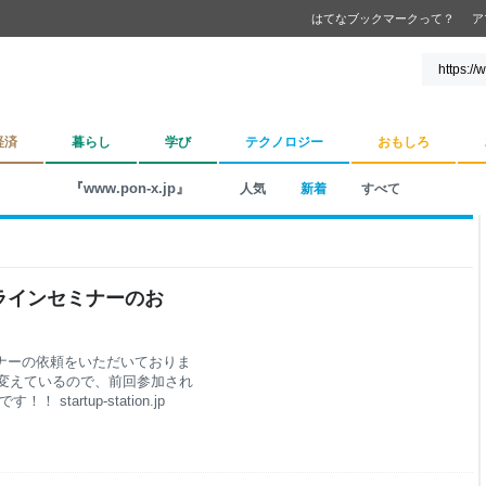
はてなブックマークって？
ア
経済
暮らし
学び
テクノロジー
おもしろ
『www.pon-x.jp』
人気
新着
すべて
オンラインセミナーのお
ミナーの依頼をいただいておりま
変えているので、前回参加され
tartup-station.jp