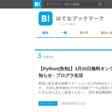
トップへ戻る
総合
一般
世の中
政治と
3
USERS
【Python(告知)】3月20日無料
知らせ - プログラ生活
前回に続き東京創業ステーションからPythonセ
す。 今回も初学者向けですが演習テーマは前回と
た方もぜひまたご参加ください。 3/20 参加費無料です！！ s
2021/03/16 12:12
テクノロジー