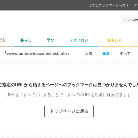
はてなブックマークって？
ア
経済
暮らし
学び
テクノロジー
おもしろ
『www.rainbowtreasurechest.info』
人気
新着
すべて
ご指定のURLから始まるページへの
ブックマークは見つかりませんでし
条件を「すべて」にすることで、
すべてのURLを対象に検索できます
トップページに戻る