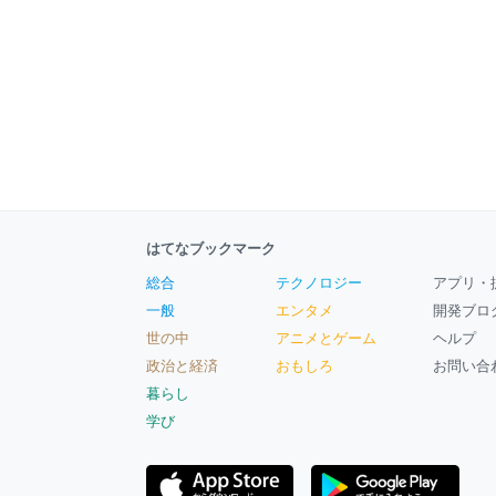
はてなブックマーク
総合
テクノロジー
アプリ・
一般
エンタメ
開発ブロ
世の中
アニメとゲーム
ヘルプ
政治と経済
おもしろ
お問い合
暮らし
学び