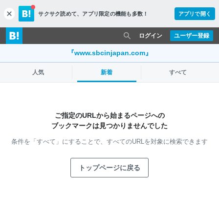
サクサク読めて、
アプリ限定の機能も多数！
アプリで開く
c
l
o
ログイン
ユーザー登録
s
e
『www.sbcinjapan.com』
人気
新着
すべて
ご指定のURLから始まるページへの
ブックマークは見つかりませんでした
条件を「すべて」にすることで、
すべてのURLを対象に検索できます
トップページに戻る