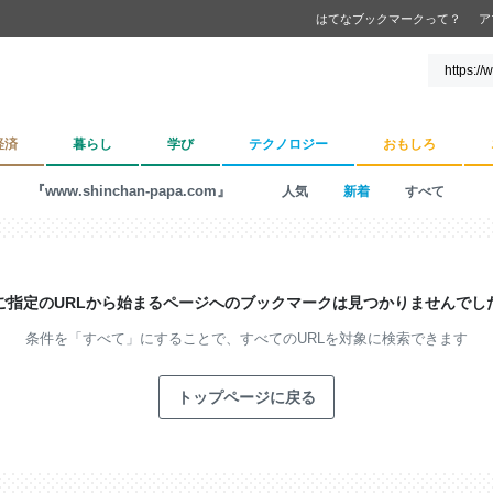
はてなブックマークって？
ア
経済
暮らし
学び
テクノロジー
おもしろ
『www.shinchan-papa.com』
人気
新着
すべて
ご指定のURLから始まるページへの
ブックマークは見つかりませんでし
条件を「すべて」にすることで、
すべてのURLを対象に検索できます
トップページに戻る