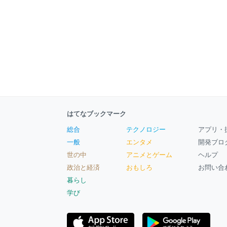
はてなブックマーク
総合
テクノロジー
アプリ・
一般
エンタメ
開発ブロ
世の中
アニメとゲーム
ヘルプ
政治と経済
おもしろ
お問い合
暮らし
学び