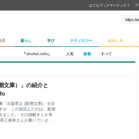
はてなブックマークって？
ア
経済
暮らし
学び
テクノロジー
おもしろ
『shohei.info』
人気
新着
すべて
潮文庫）」の紹介と
fo
「出版禁止 (新潮文庫)」を読
すが、この度読んだのは、新潮
みました。 その謎解きとか考
、長江俊和さんが書いていま
有名な方です。 放送禁止シリ
ュメンタリーに見えるドラマで
リー映像を、フジテレビの倉庫