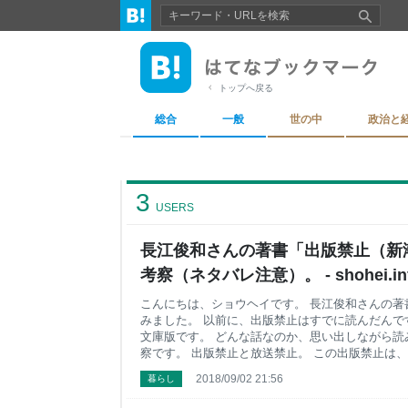
トップへ戻る
総合
一般
世の中
政治と
3
USERS
長江俊和さんの著書「出版禁止（新
考察（ネタバレ注意）。 - shohei.in
こんにちは、ショウヘイです。 長江俊和さんの著書
みました。 以前に、出版禁止はすでに読んだんで
文庫版です。 どんな話なのか、思い出しながら読
察です。 出版禁止と放送禁止。 この出版禁止は
す。 長江俊和さんといえば、放送禁止シリーズで
2018/09/02 21:56
暮らし
ーズは、フジテレビの深夜に放送されていたドキ
す。 とある理由で放送できなかったドキュメンタ