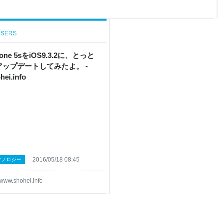
のドラマです。 放送禁止シリ
を別の視点から見ると、まった
んな放送禁止シリーズなど、長
シリーズを手がけ
SERS
hone 5sをiOS9.3.2に、とっと
アップデートしてみたよ。 -
hei.info
2016/05/18 08:45
クノロジー
www.shohei.info