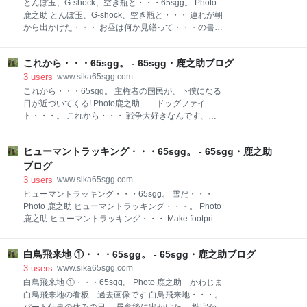
とんぼ玉、G-shock、空き瓶と・・・65sgg。 Photo
てのも多々ありますけど 帰り道の楽しみ・・・ 呑み会
鹿之助 とんぼ玉、G-shock、空き瓶と・・・ 連れが朝
の時、カメラ持っていきます。 居酒屋まで往復歩きで
から出かけた・・・ お昼は何か見繕って・・・の書置
す。 素直に歩けば40分ほどですが・・・ 行も帰りも
き! 『了解』といっても俺様以外、誰もいない (笑) お
道すがらストリートフォト! なので、1時間くらいかか
やつは用意してあった! カメラで遊ぶ・・・。 トンボ
ります。 今回は特に帰りが楽しみです。 ブラックミス
これから・・・65sgg。 - 65sgg・鹿之助ブログ
玉・・・ G-shock・・・ 赤・退職記念品 黒・何時かの
トフィルターで一味違う写真を撮る。 ビールとカメ
誕生日に頂いた。(何時かの・・・憶えてます) 空き
3
users
www.sika65sgg.com
ラ・・・カメラだろっ
瓶・・・ とんぼ玉、G-shock空き瓶と留守番の休
これから・・・65sgg。 主権者の国民が、下僕になる
日・・・ *******
日が近づいてくる! Photo鹿之助 ドッグファイ
・・・・・・・・・・・・・・・・・・ ミンナニワガ
ト・・・。 これから・・・ 戦争大好きなんです、
ママジジィトヨバレ・・・ ホメラレモセズ・・・ クニ
私・・・。 記事は“人物票”を象徴する支持者のこんな
モサレズ・・・ キラワレモセズ・・・。 サウイフ、ジ
言葉を紹介して締めくくられている。 「私は自民党を
ジィ二、ワタシハナリタイ・・・。 photo鹿之助
ヒューマントラッキング・・・65sgg。 - 65sgg・鹿之助
支持しているわけではない。」 でも、 「高市さんには
Seeyou later ! B!・B!・B!・ ☆・☆・☆・☆・☆ ☆・
やりたいようにやってほしい」 こんな有権者に贈りた
ブログ
☆・☆・☆・☆ ☆・☆・☆・☆・☆ ☆・☆・☆・☆
い本がある! 【茶色の朝】だ!・・・。 主権者の国民
3
users
www.sika65sgg.com
が、下僕になる日・・・ 「高市さんにはやりたいよう
ヒューマントラッキング・・・65sgg。 雪だ・・・
にやってほしい」 やりたいようにやらせたら・・・ 我
Photo 鹿之助 ヒューマントラッキング・・・。 Photo
ら国民は、主権者から下僕になるぞ。 下僕・・・ 本来
鹿之助 ヒューマントラッキング・・・ Make footprints
の意味合いから使い方は 逸脱していることをご理解く
(足跡を作る)👈なんだけど そこんとこ、よろしく! 雪
ださい。 戦争大好きなんです、私(S・高市)・・・。
の日の楽しみはヒューマントラッキング 雪だ・・・ 公
だから、憲法も改正して 戦前の思想のようにし
白鳥飛来地 ①・・・65sgg。 - 65sgg・鹿之助ブログ
園に行った。 まだ、 誰も歩いてない雪原に足跡を点け
て・・・ 大政翼賛会・・・? 私の大好きな戦争に行っ
に・・・ 同じ想いの御仁が多数・・・ 足跡だら
3
users
www.sika65sgg.com
てもらいます。 下僕のあなたがたの子
け・・・ 先行者の痕・・・ 雪が降り始めて先行者の痕
白鳥飛来地 ①・・・65sgg。 Photo 鹿之助 かわじま
が消えたところに 公園からの帰路、路地に入ってみ
白鳥飛来地の看板 過去画像です 白鳥飛来地・・・。
た。 結露が心配・・・ ・外でカメラをバックに入れ