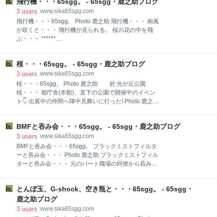
ジィ二、ワタシハナリタイ・・・。 photo鹿之助 侵入
飛行機・・・65sgg。 - 65sgg・鹿之助ブログ
的な意味と、 そこから転じた世俗的な意味の2つがあ
方向にイイ感じの雲あり・・・ それを背景にしてと思
ります。 贈る言葉・・・ 世界滅亡の危機: 巨大隕石の
3
users
www.sika65sgg.com
って使ったアプリ! 予想に反して雲
衝突、核戦争、大規模な自然災害など、人類や地球が
飛行機・・・65sgg。 Photo 鹿之助 飛行機・・・ 南風
壊滅するような大惨事。 決定的な大勝負: 運命を左右
が吹くと・・・ 飛行機が見られる。 桜の花の中を飛
するような、極めて大規模な衝突や争い アポカリプス
ぶ・・・ ******
声高に言い放つけど前言取り消すTACO・・・ 【一つ
・・・・・・・・・・・・・・・・・・ ミンナニワガ
の文明が滅び、二度とよみがえることはないだろう】
ママジジィトヨバレ・・・ ホメラレモセズ・・・ クニ
アポカリプス・・・映画だけで充分だろっ!
桜・・・65sgg。 - 65sgg・鹿之助ブログ
モサレズ・・・ キラワレモセズ・・・。 サウイフ、ジ
ja.wikipedia.org カタストロフ 神の教えを拡大解釈す
ジィ二、ワタシハナリタイ・・・。 photo鹿之助
3
users
www.sika65sgg.com
る人々・・・ 神々と巨人が戦い、世界が一度滅びる壮
Seeyou later ! B!・B!・ ☆・☆・☆・☆・☆ ☆・☆・
桜・・・65sgg。 Photo 鹿之助 於:光が丘公園
絶な決戦を意味します。 ス
☆・☆・☆ ☆・☆・☆・☆・☆ ☆・☆・☆・☆・☆・
桜・・・ 都庁舎(本館)、直下の公園で開催中のイベン
ありがと Thank you for reading インスタグラム
ト👇 出展中の仲間へ陣中見舞いに行った! Photo 鹿之
も・・・👇 Instagram
助 於:新宿中央公園 ついでの桜鑑賞・・・。 ******
・・・・・・・・・・・・・・・・・・ ミンナニワガ
BMFと吞み会・・・65sgg。 - 65sgg・鹿之助ブログ
ママジジィトヨバレ・・・ ホメラレモセズ・・・ クニ
モサレズ・・・ キラワレモセズ・・・。 サウイフ、ジ
3
users
www.sika65sgg.com
ジィ二、ワタシハナリタイ・・・。 photo鹿之助
BMFと吞み会・・・65sgg。 ブラックミストフィルタ
Seeyou later ! B!・B!・ ☆・☆・☆・☆・☆ ☆・☆・
ーと吞み会・・・ Photo 鹿之助 ブラックミストフィル
☆・☆・☆ ☆・☆・☆・☆・☆ ☆・☆・☆・☆・☆
ターと吞み会・・・ 元のパート職場の同僚から呑み会
☆・☆・☆・☆・☆ ☆・☆・☆・☆・☆ ☆・☆・☆・
のお誘いがきた 場所はいつもの居酒屋・・・。 ブラッ
ありがと Thank you for reading インスタグラム
クミストフィルターと吞み会・・・ 吞み会は楽しみに
も・・・👇 Instagram
とんぼ玉、G-shock、空き瓶と・・・65sgg。 - 65sgg・
してる。 話題は大体仕事の話なんだけど・・・ 話を聴
けば 籍を置いてた時と話の内容は略同じ・・・ 仕事の
鹿之助ブログ
愚痴です(笑) それで酒席が面白くなればヨシです。 そ
3
users
www.sika65sgg.com
れなりのお年頃なので・・・ それ、さっき聴いたよっ