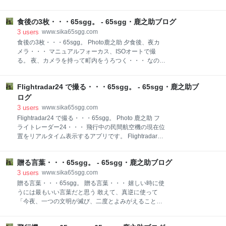
Instagram
たシンプルな写真表現です。 ****** ミニマルフォトは
引き算と言われる。 足し算、引き算で思い出す
食後の3枚・・・65sgg。 - 65sgg・鹿之助ブログ
CM・・・👇 www.youtube.com
・・・・・・・・・・・・・・・・・・ ミンナニワガ
3
users
www.sika65sgg.com
ママジジィトヨバレ・・・ ホメラレモセズ・・・ クニ
食後の3枚・・・65sgg。 Photo鹿之助 夕食後、夜カ
モサレズ・・・ キラワレモセズ・・・。 サウイフ、ジ
メラ・・・ マニュアルフォーカス、ISOオートで撮
ジィ二、ワタシハナリタイ・・・。 photo鹿之助
る。 夜、カメラを持って町内をうろつく・・・ なの知
Seeyou later ! B!・B!・B!・B!・ ☆・☆・☆・☆・☆
らぬ花・・・ 夜の菜の花・・・ ******
☆・☆・☆・☆・☆ ☆・☆・☆・☆・☆ ☆・☆・☆・
・・・・・・・・・・・・・・・・・・ ミンナニワガ
☆・☆ ☆・☆・☆・☆・☆ ☆・ありがと Thank you
Flightradar24 で撮る・・・65sgg。 - 65sgg・鹿之助ブ
ママジジィトヨバレ・・・ ホメラレモセズ・・・ クニ
for reading インスタグラムも・・・👇 Instagram
モサレズ・・・ キラワレモセズ・・・。 サウイフ、ジ
ログ
ジィ二、ワタシハナリタイ・・・。 photo鹿之助
3
users
www.sika65sgg.com
Seeyou later ! B!・B!・B!・ ☆・☆・☆・☆・☆ ☆・
Flightradar24 で撮る・・・65sgg。 Photo 鹿之助 フ
☆・☆・☆・☆ ☆・☆・☆・☆・☆ ☆・☆・☆・☆・
ライトレーダー24・・・ 飛行中の民間航空機の現在位
☆ ☆・☆・☆・☆・☆ ☆・☆・☆・ありがと Thank
置をリアルタイム表示するアプリです。 Flightradar24
you for reading インスタグラムも・・・👇 Instagram
で撮る・・・ 南風が吹いてる こんな日は、羽田に着陸
する旅客機が上空を通る。 いつもは、エンジン音で方
贈る言葉・・・65sgg。 - 65sgg・鹿之助ブログ
向を予想してカメラを構える。 でも、今日は
Flightradar24を使って方向を定める。 ANA722
3
users
www.sika65sgg.com
便・・・ 北秋田 →東京 ANA66便・・・ 札幌→東京
贈る言葉・・・65sgg。 贈る言葉・・・ 嬉しい時に使
****** ja.wikipedia.org
うには最もいい言葉だと思う 敢えて、真逆に使って
・・・・・・・・・・・・・・・・・・ ミンナニワガ
「今夜、一つの文明が滅び、二度とよみがえることは
ママジジィトヨバレ・・・ ホメラレモセズ・・・ クニ
ないだろう」 ・・・と言った人に贈る! 「アルマゲド
モサレズ・・・ キラワレモセズ・・・。 サウイフ、ジ
ン（ハルマゲドン）」には、 主に聖書に由来する宗教