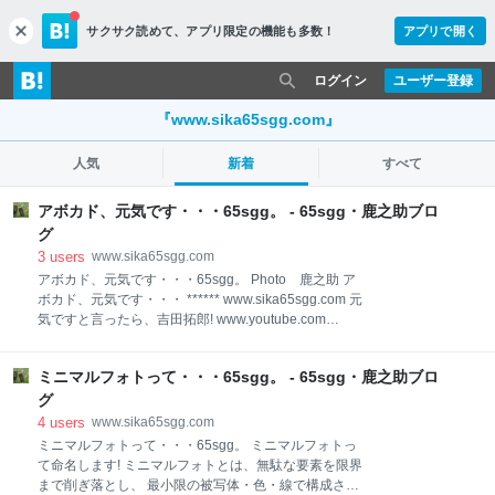
サクサク読めて、
アプリ限定の機能も多数！
アプリで開く
c
l
o
ログイン
ユーザー登録
s
e
『www.sika65sgg.com』
人気
新着
すべて
アボカド、元気です・・・65sgg。 - 65sgg・鹿之助ブロ
グ
3
users
www.sika65sgg.com
アボカド、元気です・・・65sgg。 Photo 鹿之助 ア
ボカド、元気です・・・ ****** www.sika65sgg.com 元
気ですと言ったら、吉田拓郎! www.youtube.com
・・・・・・・・・・・・・・・・・・ ミンナニワガ
ママジジィトヨバレ・・・ ホメラレモセズ・・・ クニ
ミニマルフォトって・・・65sgg。 - 65sgg・鹿之助ブロ
モサレズ・・・ キラワレモセズ・・・。 サウイフ、ジ
ジィ二、ワタシハナリタイ・・・。 photo鹿之助
グ
Seeyou later ! B!・B!・B!・ ☆・☆・☆・☆・☆ ☆・
4
users
www.sika65sgg.com
☆・☆・☆・☆ ☆・☆・☆・☆・☆ ☆・☆・☆・☆・
ミニマルフォトって・・・65sgg。 ミニマルフォトっ
☆ ☆・☆・☆・☆・☆ ☆・☆・☆・☆・☆・ありがと
て命名します! ミニマルフォトとは、無駄な要素を限界
Thank you for reading インスタグラムも・・・👇
まで削ぎ落とし、 最小限の被写体・色・線で構成され