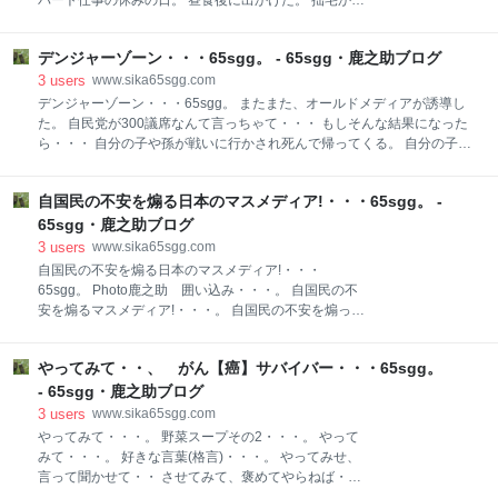
パート仕事の休みの日。 昼食後に出かけた。 拙宅から
て・・・ ・玄関に放置 宙に浮いて見えるけど床に落ち
高速道で1時間ほどの場所。 だから、 午後からでも行
着いてます! ・自室でまたしばらく放置 外の気温: -1℃
ける場所・・・ でも、 この午後からの時間、白鳥はあ
玄関の気温:＋10℃ 自室の室温:＋15℃(エアコン＆スト
デンジャーゾーン・・・65sgg。 - 65sgg・鹿之助ブログ
まり居ない! カモ類と白鷺は見ることができる。 ネギ
ーブ稼働無し) ・・・結露に気をつけてね! ******* アニ
は背負っていなかったかも・・・ 羽繕い・・・ 追いか
3
users
www.sika65sgg.com
マルトラッキング 👇
けてるかも・・・ 白 鷺・・・ カモ類はたくさんいる
デンジャーゾーン・・・65sgg。 またまた、オールドメディアが誘導し
けど 白鳥見物?の人が少ないのがイイ! 色々な場所で撮
た。 自民党が300議席なんて言っちゃて・・・ もしそんな結果になった
り放題・・・(笑) 白鷺・鵜・白鳥・・・ ******
ら・・・ 自分の子や孫が戦いに行かされ死んで帰ってくる。 自分の子や
www.sika65sgg.com
孫が戦いに行かされ死んで帰ってくる。👇
・・・・・・・・・・・・・・・・・・ ミンナニワガ
thoughtsandhealing.hatenablog.com 連立政党の日本維新の会は・・・
ママジジィトヨバレ・・・ ホメラレモセズ・・・ クニ
自国民の不安を煽る日本のマスメディア!・・・65sgg。 -
日本維新の会は 政策のアクセルとブレーキになると言ってたけど アクセ
モサレズ・・・ キラワレモセズ・・・。 サウイフ、ジ
ル、ブレーキ踏む前にキックされ飛ばされちゃうかも・・・ 国民が国の
65sgg・鹿之助ブログ
ジィ二、ワタシハナリタイ・・・。 photo鹿之助
下僕になる日・・・ 自民党が300議席なんて・・・ 危ない火種を持ち出
3
users
www.sika65sgg.com
Seeyou l
しそう 憲法改正、9条破棄! キナ臭いこと大好き! 自民党が300議! それ
自国民の不安を煽る日本のマスメディア!・・・
は、 国民が主権者から下僕になる日だ! 自民党が300議席なんて・・・
65sgg。 Photo鹿之助 囲い込み・・・。 自国民の不
デンジャーゾーンだ! www.youtube.com 少子化といわれつつも たくさん
安を煽るマスメディア!・・・。 自国民の不安を煽って
いる次世代の人
どうするの・・・ そっか不安を煽って、 情報を欲する
視聴者や購読者を増やす魂胆か・・ 正しい報道が使命
やってみて・・、 がん【癌】サバイバー・・・65sgg。
じゃないの・・・ そっか、使命ではないのね! 巷のう
わさ、 マスメディアの皆さんは、💰貰ってるってよ。
- 65sgg・鹿之助ブログ
って・・・ 日本のマスメディアは国民の不安を煽るの
3
users
www.sika65sgg.com
ではなく、 中国による「日本へのレアアース輸出規
やってみて・・・。 野菜スープその2・・・。 やって
制」は、 一時的なもので心配無用と報道すべきではな
みて・・・。 好きな言葉(格言)・・・。 やってみせ、
いのか。 👆・・・引用ブログ👇 www.gunjix.com ******
言って聞かせて・・ させてみて、褒めてやらねば・・
・・・・・・・・・・・・・・・・・・ ミンナニワガ
人は動かじ・・ 【山本五十六・言】 そうなんです。