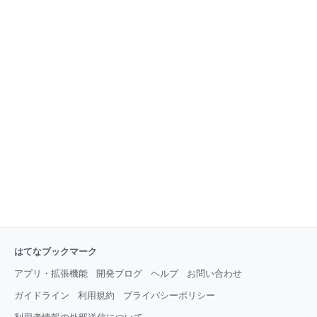
ズ・・・、 クニモサレズ・・・、 キラワレモセ
約・・・。 社員ではないけれど・・ 本社からの電話は
ズ・・・ サウイフジジィ二、ワタシハナリタイ・・・
それだった。 これから、毎年 『来年は契約どうしま
photo鹿之助 切り絵を
す?』 或いは 『長い間ご苦労様でした。』 のどちらか
になる。 まだしばらくは 『来年は契約どうします?』
で・・・ これも自分の体と相談しながらと言うことで
すが まっ、先のことなのでしばらくは このまま仕事を
続けます。 ジジィが仕事をする理由・・・ ・引き籠り
にならないように外に出る口実! ・連れのストレスの素
にならない為に 亭主元気で留守が良い! ・多少なりと
も、お金があった方がいいかぁ～。 でも、 いずれはブ
ログで生きていこうと思います。 ジジ
はてなブックマーク
アプリ・拡張機能
開発ブログ
ヘルプ
お問い合わせ
ガイドライン
利用規約
プライバシーポリシー