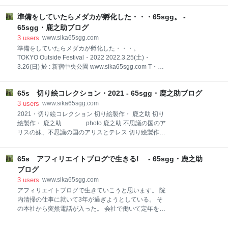
ママジジィトヨバレ・・・ ホメラレモセズ・・・ クニ
その気にさせないと動きません人は誰でも・・。 何事
モサレズ・・・ キラワレモセズ・・・。 サウイフ、ジ
準備をしていたらメダカが孵化した・・・65sgg。 -
もやってみないと分からないことってあります。 野菜
ジィ二、ワタシハナリタイ・・・。 photo鹿之助
スープを作ってみた。 【その気にさせないと動きませ
65sgg・鹿之助ブログ
ん人は誰でも・・。】 その気になる?野菜スープの味
3
users
www.sika65sgg.com
は・・・? 【何事もやってみないと分からないことっ
準備をしていたらメダカが孵化した・・・。
てあります。】 だから、野菜スープを作ってみた。 冷
TOKYO Outside Festival・2022 2022.3.25(土)・
蔵庫を覗いて目に付いた野菜・・ キャベツ、ピーマ
3.26(日) 於 : 新宿中央公園 www.sika65sgg.com T・
ン、人参を材料にした。 キャベツとピーマンは、手で
O・Fの準備をしていたらメダカが孵化してた・・・。
千切って小さくした。 人参は手に負えないから包丁で
久々の登場、80リッターのザックです。 今、移動はほ
薄切り・・。 それらを新調した鍋に入れる。 作る量は
65s 切り絵コレクション・2021 - 65sgg・鹿之助ブログ
とんど車なので中々出番が回ってこないザックです。
ナルゲンボトルで水を計量して1000cc・・。 沸騰し
電車・バス・歩きのソロキャンで活躍しました。 中に
3
users
www.sika65sgg.com
てきた。 30分煮込みます。 取り
入っているものたち・・ ロープ・直径16mm・36m×2
2021・切り絵コレクション 切り絵製作・ 鹿之助 切り
直径16mm・45m×1 子ども用ハーネス・6人分 シン
絵製作・ 鹿之助 photo 鹿之助 不思議の国のア
ギングロック製のハーネス。 ビレイ用のエイト環。 キ
リスの妹、不思議の国のアリスとテレス 切り絵製作・
ャンプと兼用の手袋 このザックに全部詰めて・・重量
鹿之助 photo 鹿之助 切り絵製作・ 鹿之
24kg こんな重いザックを背負うのも、久しぶりです。
助 photo 鹿之助 切り絵製作・ 鹿之助
これを背負って都庁の足元を闊歩します。 何気に見
65s アフィリエイトブログで生きる! - 65sgg・鹿之助
photo 鹿之助 切り絵製作・ 鹿之助 photo 鹿之
た、メダカカップ・・👇 そしたら・・ 2匹の孵化を確
助 切り絵製作・ 鹿之助 photo 鹿之助 切り絵
ブログ
認! 孵化水槽
製作・ 鹿之助 photo 鹿之助 切り絵製作・ 鹿
3
users
www.sika65sgg.com
之助 photo 鹿之助 切り絵製作・ 鹿之
アフィリエイトブログで生きていこうと思います。 院
助 photo 鹿之助 切り絵製作・ 鹿之助
内清掃の仕事に就いて3年が過ぎようとしている。 そ
photo 鹿之助
の本社から突然電話が入った。 会社で働いて定年を迎
・・・・・・・・・・・・・・・・・・・・ ミンナニ
えると・・ 定年退職して再雇用契約・・。 その契約が
ワガママジジィトヨバレ・・・ ホメラレモセ
終了すると次に待ち受けているのは 年次雇用契