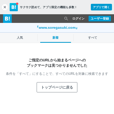
サクサク読めて、
アプリ限定の機能も多数！
アプリで開く
c
l
o
ログイン
ユーザー登録
s
e
『www.soregasuki.com』
人気
新着
すべて
ご指定のURLから始まるページへの
ブックマークは見つかりませんでした
条件を「すべて」にすることで、
すべてのURLを対象に検索できます
トップページに戻る