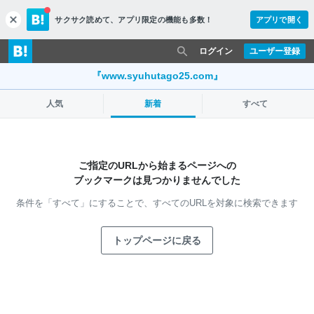
サクサク読めて、
アプリ限定の機能も多数！
アプリで開く
c
l
o
ログイン
ユーザー登録
s
e
『www.syuhutago25.com』
人気
新着
すべて
ご指定のURLから始まるページへの
ブックマークは見つかりませんでした
条件を「すべて」にすることで、
すべてのURLを対象に検索できます
トップページに戻る