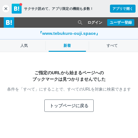
サクサク読めて、
アプリ限定の機能も多数！
アプリで開く
c
l
o
ログイン
ユーザー登録
s
e
『www.tebukuro-ouji.space』
人気
新着
すべて
ご指定のURLから始まるページへの
ブックマークは見つかりませんでした
条件を「すべて」にすることで、
すべてのURLを対象に検索できます
トップページに戻る