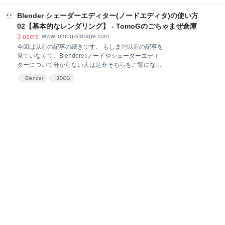
ダーエディターを触る 注意点 Blende
ください。 今回ご紹介していくのは ・はてなブログ自
体のデザインのカスタマイズ ・はてなブログの本文の
Blender シェーダーエディター(ノードエディタ)の使い方
デザイン ・はてなブログのシステムに関するカスタマ
02【基本的なレンダリング】 - TomoGのごちゃまぜ倉庫
イズ の3点となっています。はてなブログのみを書い
3
users
www.tomog-storage.com
ているため、他のブログサービスは考慮していません
今回は以前の記事の続きです。 もしまだ以前の記事を
ので、ご注意ください。 初心者の方はまずこちらをご
見ていなくて、Blenderのノードやシェーダーエディ
覧ください。 後悔しないはてなブログを始める時に注
ターについて分からない人は是非そちらをご覧になっ
意すべき3点！ - TomoGのごちゃまぜ倉庫 ブログ初心
てからこの記事をご覧ください。 ↓全シリーズ
者が意識して欲しい基礎的な注意事項6点 - TomoGの
Blender
3DCG
Blender シェーダーエディター(ノードエディタ)の使い
独り言 はてなブログのカスタマイズ とりあえず見ると
方01【基本的な使い方】 Blender シェーダーエディタ
ころ Twitter関係 グローバルメニュー
ー(ノードエディタ)の使い方02.5【複雑なテクスチ
ャ】 Blender シェーダーエディター(ノードエディタ)
の使い方03【コンポジットノード・最終調整】
Blender シェーダーエディター(ノードエディタ)の使い
方04【グループ・設定】 本記事ではBlenderのシェー
ダーエディターの使い方の中でも、シェーダーエディ
タを使用した基本的なレンダリングの行い方をご紹介
していきたいと思います。 動画 準備 レンダリングモ
ードの変更 オブジェクト・カメラを追加 シェーダーエ
ディタ