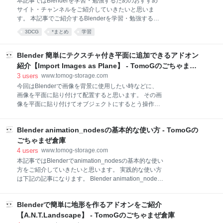
本記事ではBlenderを学習・勉強するためのおすすめ
害物を設置 パーティクル設定 ベイク プリセット デフ
サイト・チャンネルをご紹介していきたいと思いま
ォルトの液体シミュレーションとの違い 設定項目の数
す。 本記事でご紹介するBlenderを学習・勉強するた
パーティクルを先にベイクしない 参考記事・動画 アド
めのサイト・チャンネルは基礎的なことを学べる初心
3DCG
*まとめ
学習
オンの導入方法 blendermarket.com 上記のBlender
者向けのものから、技術力がいる方法を紹介している
Marketから購入・ダウンロードしてください。
サイト・チャンネル、そしてBlenderに限らず、3DCG
Blender Marketで
を学習・勉強するとき参考になるチャンネルもご紹介
Blender 簡単にテクスチャ付き平面に追加できるアドオン
しています。 勉強用にと3Dモデルを購入したり、
紹介【Import Images as Plane】 - TomoGのごちゃまぜ
Blenderで利用できるアドオン等が欲しい場合は、下
倉庫
3
users
www.tomog-storage.com
記の記事をご覧下さい。 3Dモデルを販売・購入する
今回はBlenderで画像を背景に使用したい時などに、
ならここ！ 販売・購入サイトまとめ - TomoGのごちゃ
画像を平面に貼り付けて配置すると思います。 その画
まぜ倉庫 初心者向け 日本語 Blenderの易しい使い方
像を平面に貼り付けてオブジェクトにするとう操作を
CGrad Project 3DCG暮らし 沼地辺境伯zen channel
簡単にしたアドオンがあるため、そのアドオンをご紹
mmCGチャンネル animetic VARY GRAPHICS
介していきたいと思います。 出来ること 比較 Import
channel Tom St
Blender animation_nodesの基本的な使い方 - TomoGの
Images as Planeの使い方 導入方法 使い方 参考動画
余談 出来ること サンプルとして、上図のように作りた
ごちゃまぜ倉庫
いと仮定します。この背景はHDRIではなく一枚の画像
4
users
www.tomog-storage.com
を用いています。 Blender IBLの設定方法【HDRIを使
本記事ではBlenderでanimation_nodesの基本的な使い
用】 なので、先ほどの画像はこのような配置で作られ
方をご紹介していきたいと思います。 実践的な使い方
ています。背景の太陽と雲は画像となっています。 こ
は下記の記事になります。 Blender animation_nodes
の時用いた背景の画像を素早く簡単に設置できるとい
の初心者向け基本操作１【複数のオブジェクトを連動
うのが、このImport Images as Planeというアドオン
させる】 - TomoGのごちゃまぜ倉庫 Blender
になります。 ※補足 背景画像についてはPixabayから
Blenderで簡単に地形を作るアドオンをご紹介
animation_nodesの初心者向け基本操作2【オブジェク
取得しています。 販売用3D
トの複製】 - TomoGのごちゃまぜ倉庫
【A.N.T.Landscape】 - TomoGのごちゃまぜ倉庫