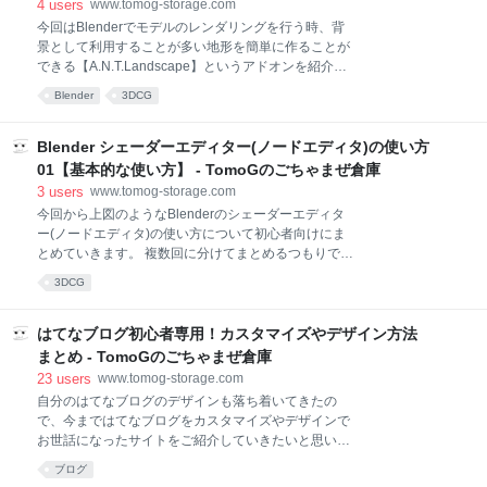
animation_nodesの導入方法 起こりやすいエラー
4
users
www.tomog-storage.com
animation_nodesの基本的な使い方 animation_nodes
今回はBlenderでモデルのレンダリングを行う時、背
を使う準備 animation_nodesの簡単な使い方 アニメー
景として利用することが多い地形を簡単に作ることが
ションレンダリングするとき 参考記事
できる【A.N.T.Landscape】というアドオンを紹介し
animation_nodesの導入方法 まずanimation_nodesの
ます。 このANT Landcapeは簡単に言えば、地形を自
Blender
3DCG
導入方法ですが、下記のリンクからアドオンをダウン
動で生成してくれる便利なアドオンです。 そのため、
ロードして導入してくださ
モデルを作っても背景がなぁ・・・という時は、この
ANT Landscapeを使うことで、背景の手間を大きく減
Blender シェーダーエディター(ノードエディタ)の使い方
らすことができます。 A.N.T.Landscapeとは インスト
01【基本的な使い方】 - TomoGのごちゃまぜ倉庫
ール方法 ANT Landscapeの使い方 オブジェクトの追
3
users
www.tomog-storage.com
加方法 地形の変更・調整方法 プリセット Main
今回から上図のようなBlenderのシェーダーエディタ
Settings Noise Settings Displacement Settings Water
ー(ノードエディタ)の使い方について初心者向けにま
Plane 試しに使ってみた A.N.T.Landscapeとは ANT
とめていきます。 複数回に分けてまとめるつもりです
LandscapeとはBlenderのコミュニティから出てい
ので、そちらもよろしくお願いします。 ↓全シリーズ
3DCG
Blender シェーダーエディター(ノードエディタ)の使い
方02【基本的なレンダリング】 Blender シェーダーエ
ディター(ノードエディタ)の使い方02.5【複雑なテク
はてなブログ初心者専用！カスタマイズやデザイン方法
スチャ】 Blender シェーダーエディター(ノードエディ
まとめ - TomoGのごちゃまぜ倉庫
タ)の使い方03【コンポジットノード・最終調整】
23
users
www.tomog-storage.com
Blender シェーダーエディター(ノードエディタ)の使い
自分のはてなブログのデザインも落ち着いてきたの
方04【グループ・設定】 今回は基本的なシェーダーエ
で、今まではてなブログをカスタマイズやデザインで
ディター(ノードエディタ)の使い方についてまとめて
お世話になったサイトをご紹介していきたいと思いま
いきます。 注意点 動画 シェーダーエディターの基本
す。 そのため全部を網羅しているわけではなく、自分
的な使い方 準備 オブジェクト設置 カメラ設置 シェー
ブログ
が便利そうだと思ったものを紹介しているのでご了承