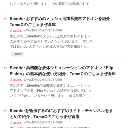
アペンドの意味については下記の時点によると加え
していきたいと思います。 その疑問とは配布されてい
る・付け足すという意味があります。 e-words.jp アペ
るテクスチャに付いている事が多い〇〇_disp.jpgとか
ンドの使い方 まず始めにメニューのタブの中からファ
のファイルの使い道です。 〇〇_col.jpgや〇〇
イルを選択し、アペンドを選択してください。 もしリ
Blender おすすめのメッシュ追加系無料アドオンを紹介 -
_nrm.jpg等は使っても〇〇_disp.jpgだけは使った事が
ンクを利用したい場合は、この時
ありませんでした。そのdisp画像の使い道を本記事で
TomoGのごちゃまぜ倉庫
ご紹介していきたいと思います。 ディスプレイスメン
3
users
www.tomog-storage.com
ト画像があるテクスチャ配布サイトはこちらから 販売
本記事ではBlenderでメッシュ追加系の無料アドオン
用3Dモデルに使えるフリーテクスチャ素材サイト ま
のおすすめをご紹介していきたいと思います。 本記事
とめ そもそもdisp画像とは Displacement画像の2通り
ではBlenderのアドオンの導入方法が前提知識となっ
の使い方 モディファイヤーの場合 Displacement画像
ています。なので、アドオンの導入方法が分からない
3DCG
の使った結果 Displacement画像(Map)の使い方 メッシ
方は下記の記事からご覧ください。 Blender 基本的な
ュを用意 Displacementのモディファイヤー追加
アドオンの入れ方【初心者向け】 - TomoGのごちゃま
Displaceme
ぜ倉庫 人工物を追加するアドオン ボルト・ナットを追
Blender 高機能な液体シミュレーションのアドオン「Flip
加(BoltFactory) パイプを追加(Piperator) 家具を追加
Fluids」の基本的な使い方紹介 - TomoGのごちゃまぜ倉庫
(Archimesh) 自然物を追加するアドオン 木を追加
3
users
www.tomog-storage.com
(Modular Tree、Sapling Tree Gen) 地形を追加(A.N.T
本記事ではBlenderの高機能な液体シミュレーション
Landscape) その他 様々な小物を追加(Extra Objects)
アドオンである【Flip Fluids】の基本的な使い方につ
余談 人工物を追加するアドオン ボルト・ナットを追加
いてご紹介していきたいと思います。 前提知識とし
(BoltFactory) まず始めにボルト・ナットを追加するこ
て、Blenderのデフォルトでついている液体シミュレ
とができるB
ーションの機能の知識が必須となりますので、まだ知
Blenderを勉強するのにおすすめサイト・チャンネルをま
らないという方は下記の記事を先にご覧ください。
Blender 液体シミュレーションの基本的な使い方 -
とめて紹介 - TomoGのごちゃまぜ倉庫
TomoGのごちゃまぜ倉庫 アドオンの導入方法 Flip
3
users
www.tomog-storage.com
Fluidsの基本的な使い方 ドメイン設置 流入口を設置 障