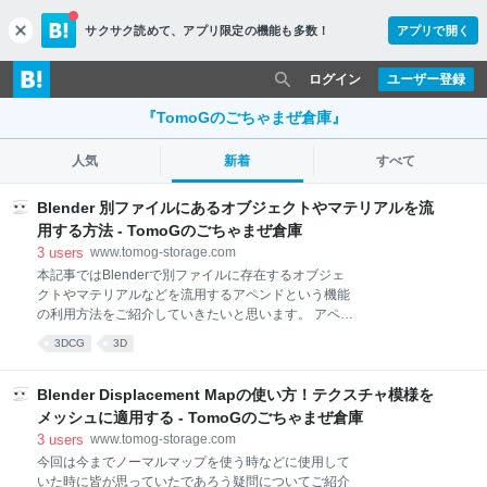
サクサク読めて、
アプリ限定の機能も多数！
アプリで開く
c
l
o
ログイン
ユーザー登録
s
e
『TomoGのごちゃまぜ倉庫』
人気
新着
すべて
Blender 別ファイルにあるオブジェクトやマテリアルを流
用する方法 - TomoGのごちゃまぜ倉庫
3
users
www.tomog-storage.com
本記事ではBlenderで別ファイルに存在するオブジェ
クトやマテリアルなどを流用するアペンドという機能
の利用方法をご紹介していきたいと思います。 アペン
ドとリンク アペンドの使い方 なぜアペンドを使ったほ
3DCG
3D
うがいいのか 参考記事 アペンドとリンク Blenderで別
ファイルに存在するオブジェクトやマテリアルを流用
する方法として、Blenderにデフォルトでついている
Blender Displacement Mapの使い方！テクスチャ模様を
アペンドもしくはリンクという機能を使うことででき
メッシュに適用する - TomoGのごちゃまぜ倉庫
ます。 ただアペンドの方が絶対的に汎用性は高くほぼ
3
users
www.tomog-storage.com
同じ操作をするため、本記事ではアペンドの使い方に
今回は今までノーマルマップを使う時などに使用して
ついてご紹介していきたいと思います。 余談ですが、
いた時に皆が思っていたであろう疑問についてご紹介