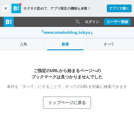
サクサク読めて、
アプリ限定の機能も多数！
アプリで開く
c
l
o
ログイン
ユーザー登録
s
e
『www.umekoblog.tokyo』
人気
新着
すべて
ご指定のURLから始まるページへの
ブックマークは見つかりませんでした
条件を「すべて」にすることで、
すべてのURLを対象に検索できます
トップページに戻る